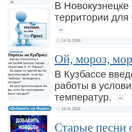
В Новокузнецке
31
территории для 
14.01.2026
Ой, мороз, моро
Опросы на КузПресс
Как вы относитесь к
застройке центра города
объектами А. Н. Говора?
В Кузбассе вве
За какую из партий вы бы
проголосовали, если бы
"выборы" проводились
работы в услови
сегодня?
За кого проголосовали бы
вы, если бы голосование
температур.
было сегодня?
...
14.01.2026
Старые песни 