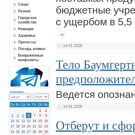
Спорт
бюджетные учре
Разное
Городское
с ущербом в 5,5
хозяйство
Новации
Здоровье
Протесты
14.01.2026
Погода, климат
Вооружённые
Тело Баумгерт
конфликты
предположите
Ведется опозна
Пн
Вт
Ср
Чт
Пт
Сб
Вс
14.01.2026
1
2
6
3
4
5
7
8
9
Отберут и сф
10
11
12
13
14
15
16
17
18
19
20
21
22
23
24
25
26
27
28
29
30