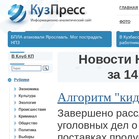
ГЛАВНАЯ
ФОТО
БПЛА атаковали Ярославль. Мог пострадать
В Кузбас
НПЗ
работник
Новости 
В Клуб КП
за 14
Рубрики
Экономика
Алгоритм "кид
Культура
Экология
Завершено расс
Происшествия
Криминал
уголовных дел о
Общество
Политика
поставках проду
Выборы