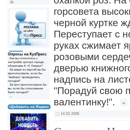
охапкой роз. На
31
горсовета высок
черной куртке ж
Переступает с но
руках сжимает я
розовыми серде
Опросы на КузПресс
Как вы относитесь к
застройке центра города
дверью книжног
объектами А. Н. Говора?
За какую из партий вы бы
проголосовали, если бы
надпись на лист
"выборы" проводились
сегодня?
За кого проголосовали бы
"Порадуй свою п
вы, если бы голосование
было сегодня?
...
валентинку!".
14.02.2006