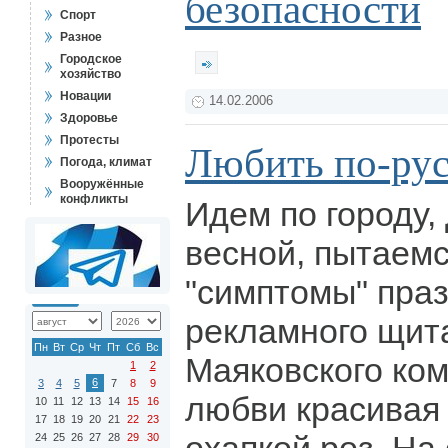
безопасности
Спорт
Разное
Городское
хозяйство
Новации
14.02.2006
Здоровье
Протесты
Любить по-ру
Погода, климат
Вооружённые
конфликты
Идем по городу,
весной, пытаем
"симптомы" пра
рекламного щит
Пн
Вт
Ср
Чт
Пт
Сб
Вс
Маяковского ком
1
2
6
3
4
5
7
8
9
любви красивая
10
11
12
13
14
15
16
17
18
19
20
21
22
23
24
25
26
27
28
29
30