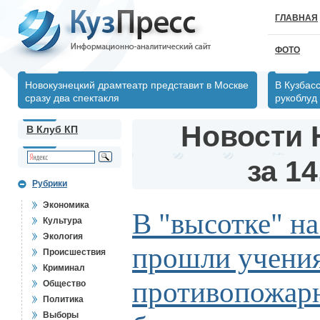
ГЛАВНАЯ
ФОТО
Новокузнецкий драмтеатр представит в Москве
В Кузбас
сразу два спектакля
рукоблуд
Новости 
В Клуб КП
за 14
Рубрики
Экономика
В "высотке" на
Культура
Экология
прошли учени
Происшествия
Криминал
противопожар
Общество
Политика
Выборы