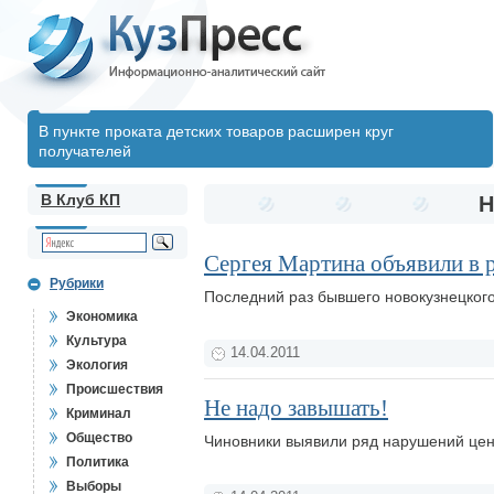
В пункте проката детских товаров расширен круг
получателей
В Клуб КП
Н
Сергея Мартина объявили в 
Рубрики
Последний раз бывшего новокузнецкого
Экономика
Культура
14.04.2011
Экология
Происшествия
Не надо завышать!
Криминал
Общество
Чиновники выявили ряд нарушений цен
Политика
Выборы