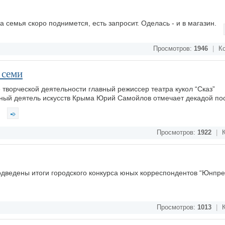
 а семья скоро поднимется, есть запросит. Оделась - и в магазин.
Просмотров:
1946
|
Ко
 семи
 творческой деятельности главный режиссер театра кукол “Сказ”
нный деятель искусств Крыма Юрий Самойлов отмечает декадой по
.
Просмотров:
1922
|
К
дведены итоги городского конкурса юных корреспондентов “Юнпре
Просмотров:
1013
|
К