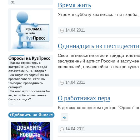
31
Время жить
Утром в субботу хватилась - нет хлеба,
14.04.2011
Одиннадцать из шестидесяти
Свое пятидесятилетие и тридцатилетие
Опросы на КузПресс
заслуженный артист России и заслуже
Как вы относитесь к
спектаклей, начавшейся в театре кукол
застройке центра города
объектами А. Н. Говора?
За какую из партий вы бы
проголосовали, если бы
14.04.2011
"выборы" проводились
сегодня?
За кого проголосовали бы
вы, если бы голосование
О работниках пера
было сегодня?
...
В детско-юношеском центре “Орион” по
14.04.2011