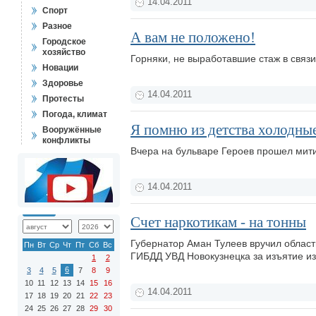
14.04.2011
Спорт
Разное
А вам не положено!
Городское
хозяйство
Горняки, не выработавшие стаж в связи
Новации
Здоровье
14.04.2011
Протесты
Погода, климат
Я помню из детства холодны
Вооружённые
конфликты
Вчера на бульваре Героев прошел мит
14.04.2011
Счет наркотикам - на тонны
Губернатор Аман Тулеев вручил облас
Пн
Вт
Ср
Чт
Пт
Сб
Вс
ГИБДД УВД Новокузнецка за изъятие из
1
2
6
3
4
5
7
8
9
10
11
12
13
14
15
16
14.04.2011
17
18
19
20
21
22
23
24
25
26
27
28
29
30