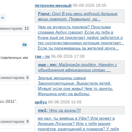
петросян-месный
06-08-2026 18:05
Franz:
Ого! В кои веки арбузий дельные
вещи говорит. Правильно, за...
Чем не мудрость предков? Простыми
мментариев:
13
словами Арбух говорит, Если до тебя в
Кузне ещё не прилетает, нефиг заботится о
тех соотечественниках которым прилетает...
Если ты переживаешь за жителей други...
так - то
06-08-2026 17:08
ставленных им
так - то:
Майтрейя придёт. Начнёт с
объединения африканских стран. ...
Зрелые женщины самые
омментариев:
6
Законопомлушные. Вырастили детей.
Мужья( если они живы) Чем то заняты.
Женщина идёт на выборы.
сс-2011”.
арбуз
06-08-2026 16:56
me1:
Что за жизнь?!!
ме кал- ты живёшь в Уфе? Или может в
омментариев:
0
Донецке-Луганске? Или у тебя мания
прилётов, разрушений и пожаров? У тебя