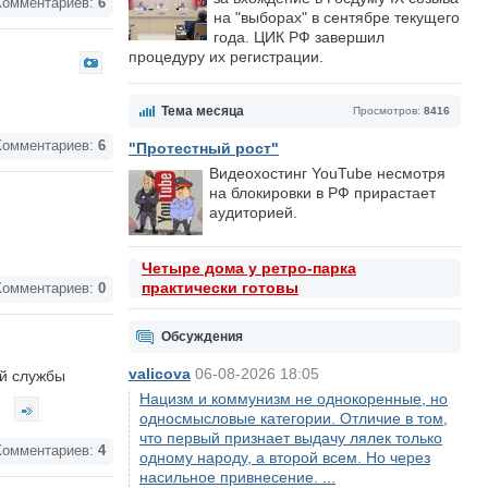
омментариев:
6
на "выборах" в сентябре текущего
года. ЦИК РФ завершил
процедуру их регистрации.
Тема месяца
Просмотров:
8416
омментариев:
6
"Протестный рост"
Видеохостинг YouTube несмотря
на блокировки в РФ прирастает
аудиторией.
Четыре дома у ретро-парка
практически готовы
омментариев:
0
Обсуждения
valicova
06-08-2026 18:05
ой службы
.
Нацизм и коммунизм не однокоренные, но
односмысловые категории. Отличие в том,
что первый признает выдачу лялек только
омментариев:
4
одному народу, а второй всем. Но через
насильное привнесение. ...