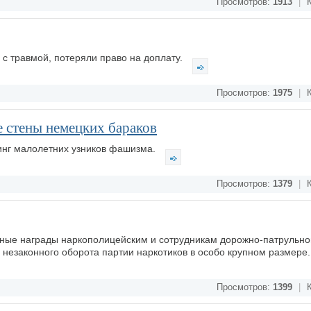
Просмотров:
1913
|
К
 с травмой, потеряли право на доплату.
Просмотров:
1975
|
К
е стены немецких бараков
инг малолетних узников фашизма.
Просмотров:
1379
|
К
тные награды наркополицейским и сотрудникам дорожно-патрульн
 незаконного оборота партии наркотиков в особо крупном размере
Просмотров:
1399
|
К