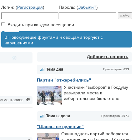
Логин: (
Регистрация
)
Пароль: (
Забыли?
)
Входить при каждом посещении
В Новокузнецке фруктами и овощами торгуют с
нарушениями
Добавить новость
Тема дня
Просмотров:
693
Партии "отжеребились"
Участники "выборов" в Госдуму
разыграли места в
избирательном бюллетене
мментариев:
45
Тема недели
Просмотров:
2971
"Шансы не нулевые"
Одиннадцать партий поборются
за вхождение в Госдуму IX созыва