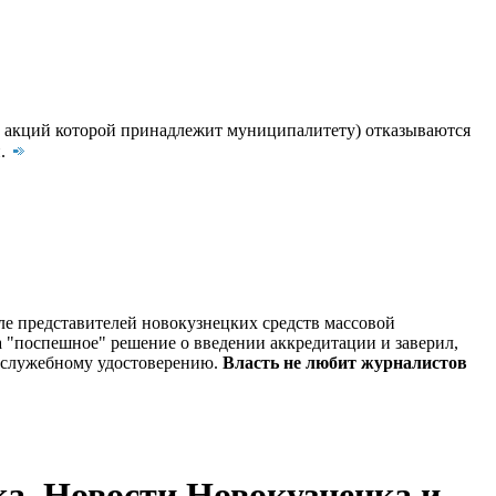
 акций которой принадлежит муниципалитету) отказываются
и.
ле представителей новокузнецких средств массовой
а "поспешное" решение о введении аккредитации и заверил,
о служебному удостоверению.
Власть не любит журналистов
а. Новости Новокузнецка и