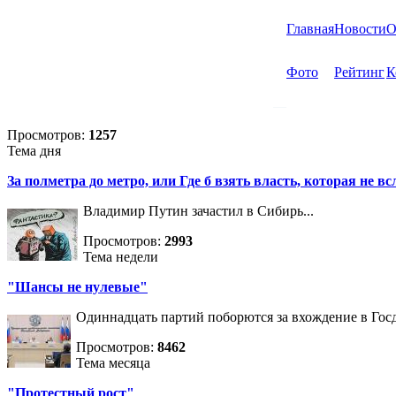
Главная
Новости
О
Фото
Рейтинг
К
Просмотров:
1257
Тема дня
За полметра до метро, или Где б взять власть, которая не вс
Владимир Путин зачастил в Сибирь...
Просмотров:
2993
Тема недели
"Шансы не нулевые"
Одиннадцать партий поборются за вхождение в Госд
Просмотров:
8462
Тема месяца
"Протестный рост"