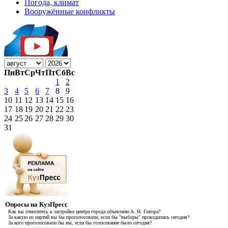
Погода, климат
Вооружённые конфликты
Пн
Вт
Ср
Чт
Пт
Сб
Вс
1
2
3
4
5
6
7
8
9
10
11
12
13
14
15
16
17
18
19
20
21
22
23
24
25
26
27
28
29
30
31
Опросы на КузПресс
Как вы относитесь к застройке центра города объектами А. Н. Говора?
За какую из партий вы бы проголосовали, если бы "выборы" проводились сегодня?
За кого проголосовали бы вы, если бы голосование было сегодня?