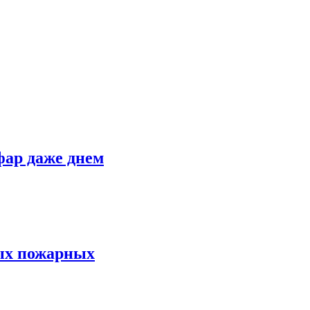
фар даже днем
ных пожарных