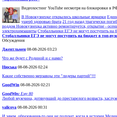
Видеохостинг YouTube несмотря на блокировки в РФ
В Новокузнецке открылись школьные ярмарки
Един
ущерб здоровью брата
21 год назад трагически пог
роддом Новокузнецка активно ремонтируется, открытие - осен
электрохимзащиты
Стобалльники ЕГЭ не могут поступить на бю
Стобалльники ЕГЭ не могут поступить на бюджет в топ-вузы
Обсуждения
Джентльмен
08-08-2026 03:23
Что же будет с Родиной и с нами?
Нюська
08-08-2026 02:24
Какие собственно мерзавцы эти "лидеры партий"!!!
GoodWin
08-08-2026 02:21
GoodWin:
Ему 80
Любой мужчина, дотянувший до престарелого возраста, хаслу
valicova
08-08-2026 00:31
И зачем, образования-то они не получат, когда в истории Мед