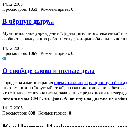
14.12.2005
Просмотров:
1853
|
Комментариев:
0
В чёрную дыру...
Муниципальное учреждение "Дирекция единого заказчика" и 
сообщать калькуляцию работ и услуг, которые обязаны выполн
14.12.2005
Просмотров:
1067
|
Комментариев:
0
О свободе слова и пользе дела
Городская администрация
прекратила информационную блокад
информации на "круглый стол", начальник отдела по работе с
что отныне все журналисты, заявленные редакциями и телерад
независимых СМИ, это факт. А почему она должна их любит
14.12.2005
Просмотров:
808
|
Комментариев:
0
КузПресс: Информационно-ана