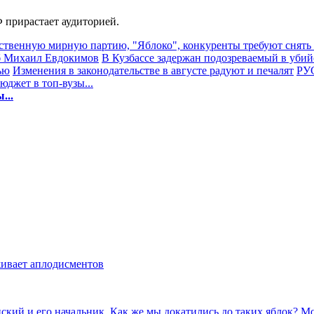
 прирастает аудиторией.
ственную мирную партию, "Яблоко", конкуренты требуют снять
иб Михаил Евдокимов
В Кузбассе задержан подозреваемый в убий
ью
Изменения в законодательстве в августе радуют и печалят
РУС
джет в топ-вузы...
...
живает аплодисментов
инский и его начальник. Как же мы докатились до таких яблок? 