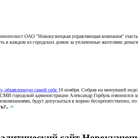
монополист ОАО "Новокузнецкая управляющая компания" (часть
ять в каждом из городских домов за уплаченные жителями деньг
у, объявленную самой себе
10 ноября. Собрав на минувшей неде
о СМИ городской администрации Александр Горбуль извинился з
иокомпаниями, будут допускаться в мэрию беспрепятственно, п
ь?..
литический сайт Новокузнецк