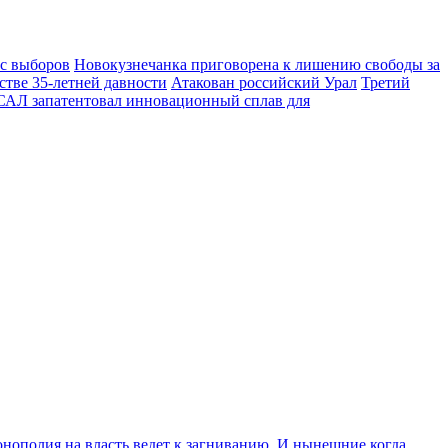
 с выборов
Новокузнечанка приговорена к лишению свободы за
стве 35-летней давности
Атакован российский Урал
Третий
АЛ запатентовал инновационный сплав для
Монополия на власть ведет к загниванию. И нынешние когда