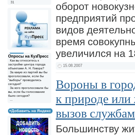
31
оборот новокузн
предприятий п
видов деятельно
время совокупн
увеличился на 1
Опросы на КузПресс
Как вы относитесь к
застройке центра города
15.08.2007
объектами А. Н. Говора?
За какую из партий вы бы
проголосовали, если бы
Вороны в горо
"выборы" проводились
сегодня?
За кого проголосовали бы
вы, если бы голосование
к природе или
было сегодня?
...
вызов служба
Большинству жи