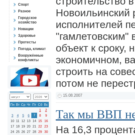
строительство в
Спорт
Новоильинский 
Разное
Городское
исполнителей п
хозяйство
Новации
"гамлетовским" 
Здоровье
Протесты
объект к сроку, 
Погода, климат
Вооружённые
экономичном, ва
конфликты
строить на совес
потом не перест
15.08.2007
Пн
Вт
Ср
Чт
Пт
Сб
Вс
Так мы ВВП не
1
2
7
3
4
5
6
8
9
10
11
12
13
14
15
16
На 16,3 процент
17
18
19
20
21
22
23
24
25
26
27
28
29
30