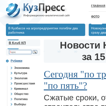
ГЛАВНАЯ
ФОТО
В Кузбассе на агропредприятии погибли два
Новокузн
работника
сразу два
Новости 
В Клуб КП
за 15
Рубрики
Экономика
Сегодня "по тр
Культура
Экология
"по пять"?
Происшествия
Криминал
Общество
Сжатые сроки, 
Политика
Выборы