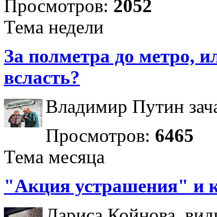
Просмотров:
2052
Тема недели
За полметра до метро, ил
всласть?
Владимир Путин зача
Просмотров:
6465
Тема месяца
"Акция устрашения" и 
Лариса Койнова, вид