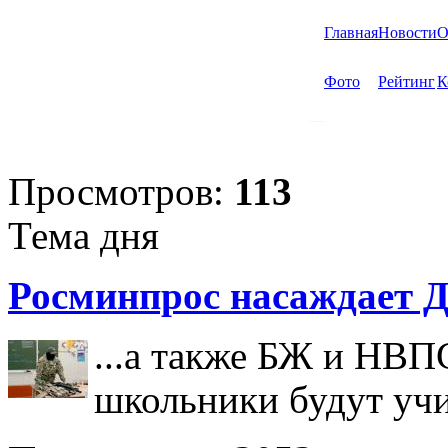
Главная
Новости
О
Фото
Рейтинг
К
Просмотров:
113
Тема дня
Росминпрос насаждает Д
...а также БЖ и НВП
школьники будут учи