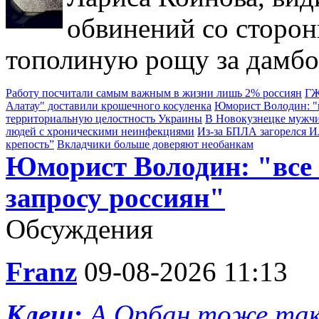
обвинений со сторон
тополиную рощу за дамбо
Работу посчитали самым важным в жизни лишь 2% россиян
ГЖ
Алатау" доставили крошечного косуленка
Юморист Володин: "в
территориальную целостность Украины
В Новокузнецке мужчи
людей с хроническими неинфекциями
Из-за БПЛА загорелся 
крепость”
Вкладчики больше доверяют необанкам
Юморист Володин: "все
запросу россиян"
Обсуждения
Franz
09-08-2026 11:13
Клещ:
А Орбан тоже так 