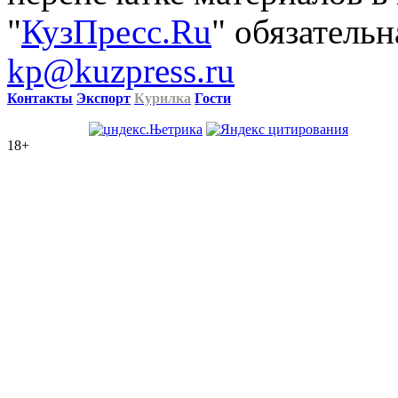
"
КузПресс.Ru
" обязательн
kp@kuzpress.ru
Контакты
Экспорт
Курилка
Гости
18+