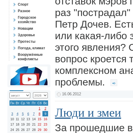
отставок мэров 
Спорт
раз "пострадал"
Разное
Городское
Петр Дочев. Ест
хозяйство
Новации
или какая-либо
Здоровье
Протесты
этого явления? 
Погода, климат
Вооружённые
вопрос кроется 
конфликты
комплексном ан
проблемы.
16.06.2012
Пн
Вт
Ср
Чт
Пт
Сб
Вс
Люди и змеи
1
2
3
4
5
6
7
8
9
10
11
12
13
14
15
16
За прошедшие в
17
18
19
20
21
22
23
24
25
26
27
28
29
30