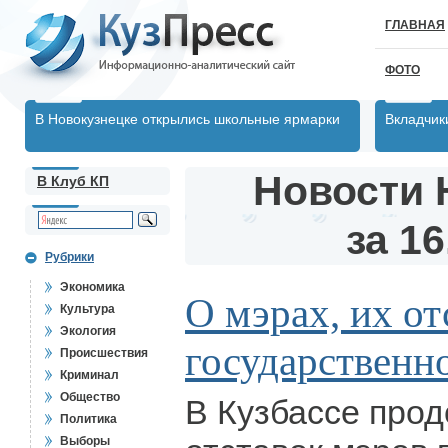
ГЛАВНАЯ
ФОТО
В Новокузнецке открылись школьные ярмарки
Вкладчик
Новости 
В Клуб КП
за 16
Рубрики
Экономика
О мэрах, их от
Культура
Экология
государственн
Происшествия
Криминал
Общество
В Кузбассе про
Политика
Выборы