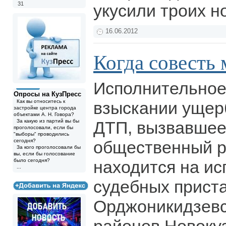
31
укусили троих н
16.06.2012
Когда совесть
Исполнительное
Опросы на КузПресс
Как вы относитесь к
взыскании ущер
застройке центра города
объектами А. Н. Говора?
За какую из партий вы бы
ДТП, вызвавшее
проголосовали, если бы
"выборы" проводились
сегодня?
общественный р
За кого проголосовали бы
вы, если бы голосование
было сегодня?
находится на ис
...
судебных прист
Орджоникидзевск