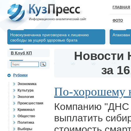
ГЛАВНАЯ
ФОТО
Новокузнечанка приговорена к лишению
Атакован
свободы за ущерб здоровью брата
Новости 
В Клуб КП
за 16
Рубрики
Экономика
По-хорошему не
Культура
Экология
Компанию "ДНС 
Происшествия
Криминал
выплатить сиби
Общество
Политика
стоимость смар
Выборы