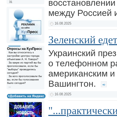
восстановлении
31
между Россией
16.08.2025
Зеленский еде
Опросы на КузПресс
Украинский през
Как вы относитесь к
застройке центра города
объектами А. Н. Говора?
о телефонном р
За какую из партий вы бы
проголосовали, если бы
"выборы" проводились
американским и 
сегодня?
За кого проголосовали бы
вы, если бы голосование
Вашингтон.
было сегодня?
...
16.08.2025
"...практическ