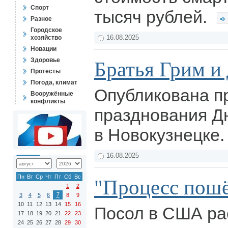
Спорт
тысяч рублей.
Разное
Городское
хозяйство
16.08.2025
Новации
Здоровье
Братья Грим и
Протесты
Погода, климат
Опубликована п
Вооружённые
конфликты
празднования Д
в Новокузнецке
16.08.2025
Пн
Вт
Ср
Чт
Пт
Сб
Вс
"Процесс пош
1
2
7
3
4
5
6
8
9
10
11
12
13
14
15
16
Посол в США ра
17
18
19
20
21
22
23
24
25
26
27
28
29
30