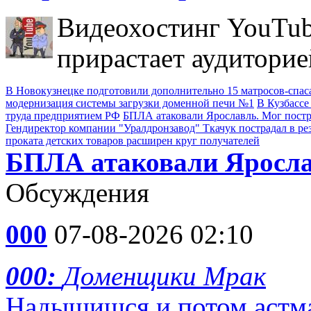
Видеохостинг YouTub
прирастает аудиторие
В Новокузнецке подготовили дополнительно 15 матросов-спас
модернизация системы загрузки доменной печи №1
В Кузбассе
труда предприятием РФ
БПЛА атаковали Ярославль. Мог пост
Гендиректор компании "Уралдронзавод" Ткачук пострадал в ре
проката детских товаров расширен круг получателей
БПЛА атаковали Яросла
Обсуждения
000
07-08-2026 02:10
000:
Доменщики Мрак
Надышишся и потом астм