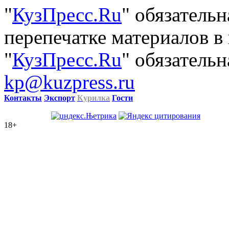
"
КузПресс.Ru
" обязатель
перепечатке материалов в
"
КузПресс.Ru
" обязательн
kp@kuzpress.ru
Контакты
Экспорт
Курилка
Гости
18+