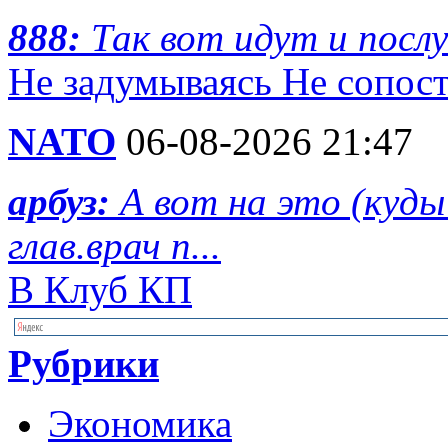
888:
Так вот идут и пос
Не задумываясь Не сопост
NATO
06-08-2026 21:47
арбуз:
А вот на это (куд
глав.врач п...
В Клуб КП
Рубрики
Экономика