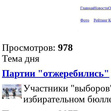
Главная
Новости
О
Фото
Рейтинг
К
Просмотров:
978
Тема дня
Партии "отжеребились"
Участники "выборов"
избирательном бюлл