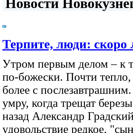
Новости Новокузнец
Терпите, люди: скоро 
Утром первым делом – к т
по-божески. Почти тепло,
более с послезавтрашним.
умру, когда трещат березы
назад Александр Градски
удовольствие редкое, "сы