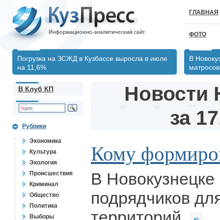
ГЛАВНАЯ
ФОТО
Погрузка на ЗСЖД в Кузбассе выросла в июле
В Новоку
на 11,6%
матросов
Новости 
В Клуб КП
за 17
Рубрики
Экономика
Кому формиров
Культура
Экология
В Новокузнецке
Происшествия
Криминал
подрядчиков для
Общество
Политика
территорий
Выборы