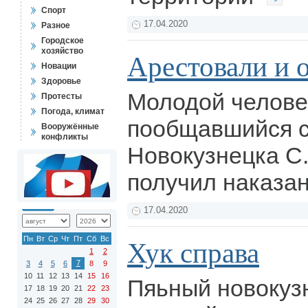
Спорт
17.04.2020
Разное
Городское
хозяйство
Арестовали и 
Новации
Здоровье
Молодой челове
Протесты
Погода, климат
пообщавшийся с 
Вооружённые
конфликты
Новокузнецка С.
получил наказа
17.04.2020
Пн
Вт
Ср
Чт
Пт
Сб
Вс
Хук справа
1
2
7
3
4
5
6
8
9
10
11
12
13
14
15
16
Пяьный новокуз
17
18
19
20
21
22
23
24
25
26
27
28
29
30