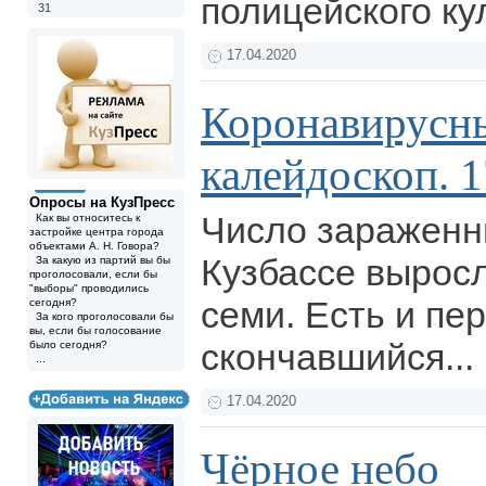
полицейского ку
31
17.04.2020
Коронавирусн
калейдоскоп. 1
Опросы на КузПресс
Число зараженн
Как вы относитесь к
застройке центра города
объектами А. Н. Говора?
Кузбассе вырос
За какую из партий вы бы
проголосовали, если бы
"выборы" проводились
семи. Есть и пе
сегодня?
За кого проголосовали бы
вы, если бы голосование
скончавшийся...
было сегодня?
...
17.04.2020
Чёрное небо