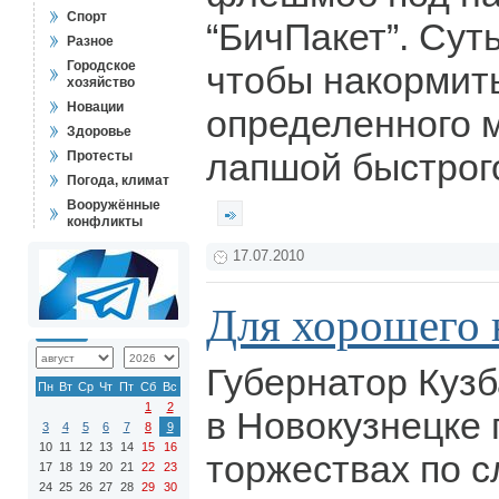
Спорт
“БичПакет”. Суть
Разное
Городское
чтобы накормит
хозяйство
Новации
определенного 
Здоровье
лапшой быстрого
Протесты
Погода, климат
Вооружённые
конфликты
17.07.2010
Для хорошего 
Губернатор Куз
Пн
Вт
Ср
Чт
Пт
Сб
Вс
1
2
в Новокузнецке 
3
4
5
6
7
8
9
10
11
12
13
14
15
16
торжествах по 
17
18
19
20
21
22
23
24
25
26
27
28
29
30