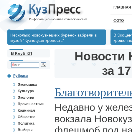
ГЛАВНАЯ
ФОТО
Несколько новокузнецких бурёнок забрели в
В Экоцен
музей “Кузнецкая крепость”
крошечно
Новости 
В Клуб КП
за 17
Рубрики
Экономика
Благотворител
Культура
Экология
Недавно у желе
Происшествия
Криминал
вокзала Новоку
Общество
Политика
флешмоб под н
Выборы