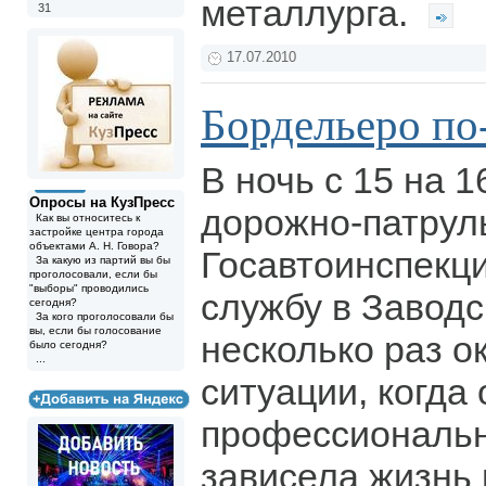
металлурга.
31
17.07.2010
Бордельеро по
В ночь с 15 на 
Опросы на КузПресс
дорожно-патрул
Как вы относитесь к
застройке центра города
объектами А. Н. Говора?
Госавтоинспекц
За какую из партий вы бы
проголосовали, если бы
"выборы" проводились
службу в Заводс
сегодня?
За кого проголосовали бы
вы, если бы голосование
несколько раз о
было сегодня?
...
ситуации, когда 
профессиональн
зависела жизнь 