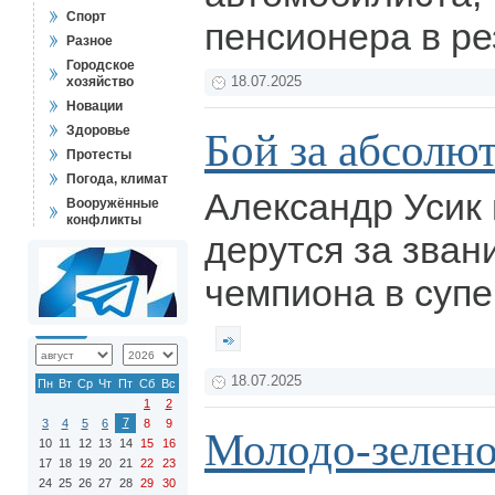
Спорт
пенсионера в р
Разное
Городское
хозяйство
18.07.2025
Новации
Здоровье
Бой за абсолю
Протесты
Погода, климат
Александр Усик
Вооружённые
конфликты
дерутся за зван
чемпиона в супе
18.07.2025
Пн
Вт
Ср
Чт
Пт
Сб
Вс
1
2
7
3
4
5
6
8
9
Молодо-зелено
10
11
12
13
14
15
16
17
18
19
20
21
22
23
24
25
26
27
28
29
30