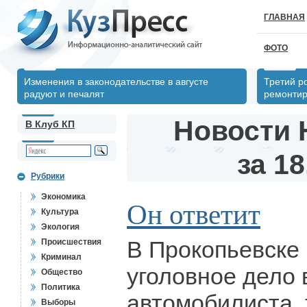
ГЛАВНАЯ
ФОТО
Изменения в законодательстве в августе
Третий р
радуют и печалят
ремонтир
Новости 
В Клуб КП
за 18
Рубрики
Экономика
Он ответит
Культура
Экология
В Прокопьевске
Происшествия
Криминал
уголовное дело
Общество
Политика
автомобилиста,
Выборы