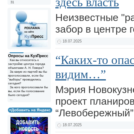
здесь власть
31
Неизвестные "р
забор в центре 
18.07.2025
“Каких-то опа
Опросы на КузПресс
Как вы относитесь к
застройке центра города
объектами А. Н. Говора?
видим…”
За какую из партий вы бы
проголосовали, если бы
"выборы" проводились
сегодня?
Мэрия Новокузн
За кого проголосовали бы
вы, если бы голосование
было сегодня?
проект планиро
...
“Левобережный”
18.07.2025