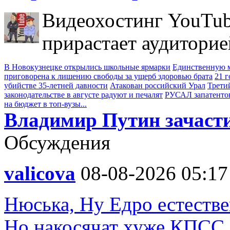
Видеохостинг YouTub
прирастает аудиторие
В Новокузнецке открылись школьные ярмарки
Единственную м
приговорена к лишению свободы за ущерб здоровью брата
21 
убийстве 35-летней давности
Атакован российский Урал
Трети
законодательстве в августе радуют и печалят
РУСАЛ запатенто
на бюджет в топ-вузы...
Владимир Путин зачасти
Обсуждения
valicova
08-08-2026 05:17
Нюська, Ну Едро естестве
Но накосячат хуже КПСС.