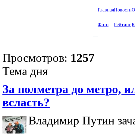
Главная
Новости
О
Фото
Рейтинг
К
Просмотров:
1257
Тема дня
За полметра до метро, ил
всласть?
Владимир Путин зача