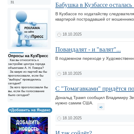
31
Бабушка в Кузбассе осталась
В Кузбассе по ходатайству следовател
квартирой пострадавшей от мошенник
18.10.2025
Повандалят - и "валят"...
Опросы на КузПресс
В подземном переходе у Художественн
Как вы относитесь к
застройке центра города
объектами А. Н. Говора?
За какую из партий вы бы
18.10.2025
проголосовали, если бы
"выборы" проводились
сегодня?
С "Томагавками" придётся по
За кого проголосовали бы
вы, если бы голосование
было сегодня?
Дональд Трамп сообщил Владимиру Зел
...
нужно самим США.
18.10.2025
И так сойдёт?