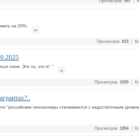
Просмотров:
997
|
К
ожать на 20%.
Просмотров:
833
|
Ко
10.2025
ься сном. Это ты, это я!.."
Просмотров:
1529
|
Ко
игрантах?..
что "российские пенсионеры сталкиваются с недостаточным уровн
Просмотров:
1054
|
Ко