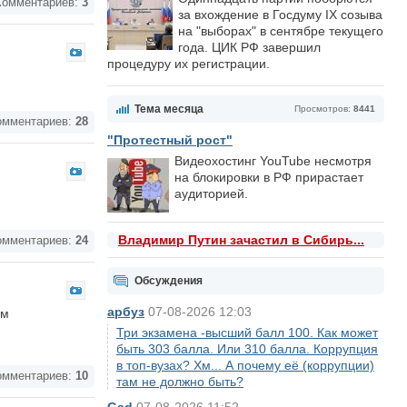
омментариев:
3
за вхождение в Госдуму IX созыва
на "выборах" в сентябре текущего
года. ЦИК РФ завершил
процедуру их регистрации.
Тема месяца
Просмотров:
8441
мментариев:
28
"Протестный рост"
Видеохостинг YouTube несмотря
на блокировки в РФ прирастает
аудиторией.
Владимир Путин зачастил в Сибирь...
мментариев:
24
Обсуждения
арбуз
07-08-2026 12:03
ем
Три экзамена -высший балл 100. Как может
быть 303 балла. Или 310 балла. Коррупция
в топ-вузах? Хм... А почему её (коррупции)
мментариев:
10
там не должно быть?