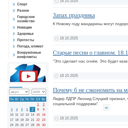
18.10.2025
Спорт
Разное
Запах праздника
Городское
хозяйство
К Новому году мандарины могут подор
Новации
Здоровье
18.10.2025
Протесты
Погода, климат
Старые песни о главном. 18.
Вооружённые
конфликты
"Это сделает нас огнём. Это будет казат
18.10.2025
Почему б не сэкономить на м
Лидер ЛДПР Леонид Слуцкий признал, 
Пн
Вт
Ср
Чт
Пт
Сб
Вс
социальной поддержки".
1
2
7
3
4
5
6
8
9
10
11
12
13
14
15
16
18.10.2025
17
18
19
20
21
22
23
24
25
26
27
28
29
30