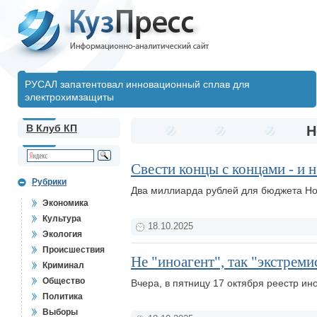
РУСАЛ запатентовал инновационный сплав для
электрохимзащиты
В Клуб КП
Н
Свести концы с концами - и 
Рубрики
Два миллиарда рублей для бюджета Но
Экономика
Культура
18.10.2025
Экология
Происшествия
Не "иноагент", так "экстреми
Криминал
Общество
Вчера, в пятницу 17 октября реестр и
Политика
Выборы