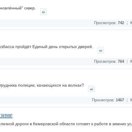
бновлённый" сквер.
Просмотров:
742
|
К
Кузбасса пройдёт Единый день открытых дверей.
Просмотров:
764
|
К
отрудника полиции, качающихся на волнах?
Просмотров:
1467
|
К
 зиме
езной дороги в Кемеровской области готовят к работе в зимних ус