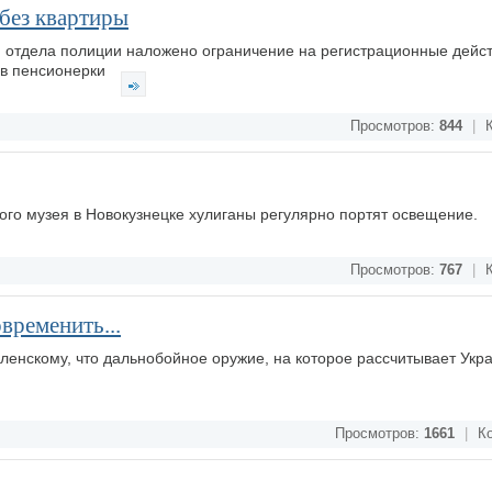
 без квартиры
я отдела полиции наложено ограничение на регистрационные дейст
ов пенсионерки
Просмотров:
844
|
К
ого музея в Новокузнецке хулиганы регулярно портят освещение.
Просмотров:
767
|
К
временить...
енскому, что дальнобойное оружие, на которое рассчитывает Укра
Просмотров:
1661
|
Ко