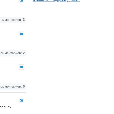
А раньше по-другому было?
омментариев:
3
омментариев:
2
омментариев:
0
ловиях.