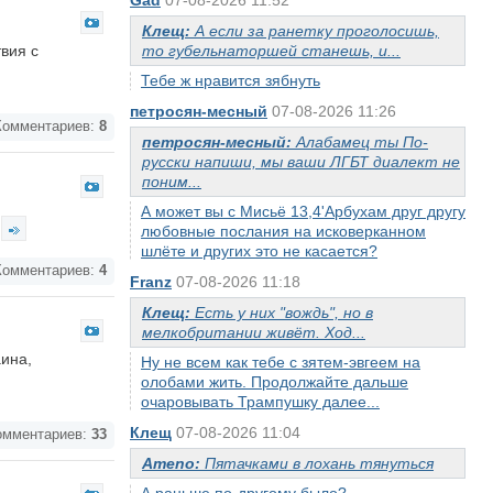
Gad
07-08-2026 11:52
Клещ:
А если за ранетку проголосишь,
вия с
то губельнаторшей станешь, и...
Тебе ж нравится зябнуть
петросян-месный
07-08-2026 11:26
омментариев:
8
петросян-месный:
Алабамец ты По-
русски напиши, мы ваши ЛГБТ диалект не
поним...
А может вы с Мисьё 13,4'Арбухам друг другу
любовные послания на исковерканном
шлёте и других это не касается?
омментариев:
4
Franz
07-08-2026 11:18
Клещ:
Есть у них "вождь", но в
мелкобритании живёт. Ход...
ина,
Ну не всем как тебе с зятем-эвгеем на
олобами жить. Продолжайте дальше
очаровывать Трампушку далее...
Клещ
07-08-2026 11:04
мментариев:
33
Ameno:
Пятачками в лохань тянуться