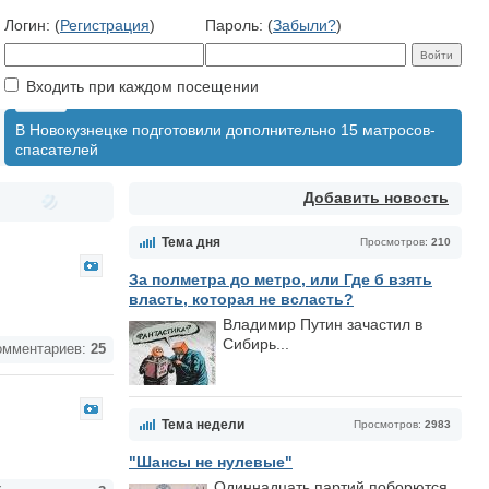
Логин: (
Регистрация
)
Пароль: (
Забыли?
)
Входить при каждом посещении
В Новокузнецке подготовили дополнительно 15 матросов-
спасателей
Добавить новость
Тема дня
Просмотров:
210
За полметра до метро, или Где б взять
власть, которая не всласть?
Владимир Путин зачастил в
Сибирь...
мментариев:
25
Тема недели
Просмотров:
2983
"Шансы не нулевые"
Одиннадцать партий поборются