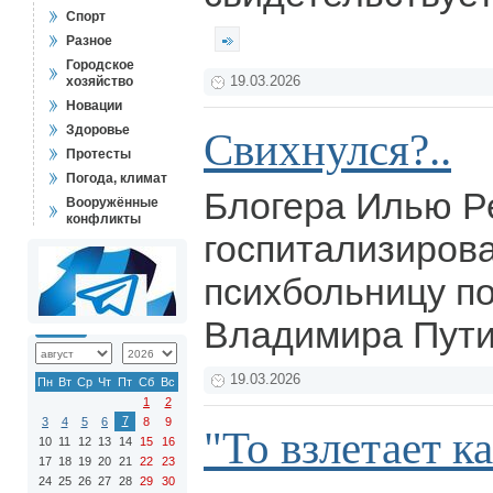
Спорт
Разное
Городское
хозяйство
19.03.2026
Новации
Здоровье
Свихнулся?..
Протесты
Погода, климат
Блогера Илью Р
Вооружённые
конфликты
госпитализиров
психбольницу по
Владимира Пути
19.03.2026
Пн
Вт
Ср
Чт
Пт
Сб
Вс
1
2
7
3
4
5
6
8
9
"То взлетает ка
10
11
12
13
14
15
16
17
18
19
20
21
22
23
24
25
26
27
28
29
30