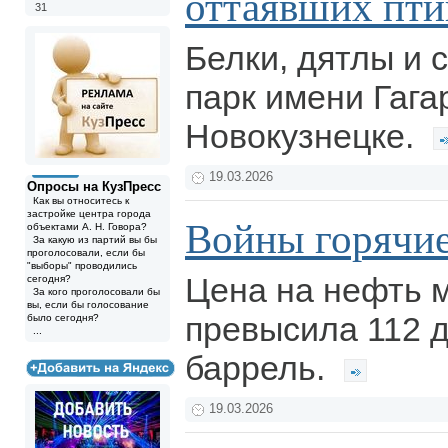
оттаявших птиц
31
Белки, дятлы и
парк имени Гага
Новокузнецке.
19.03.2026
Опросы на КузПресс
Как вы относитесь к
застройке центра города
Войны горячие
объектами А. Н. Говора?
За какую из партий вы бы
проголосовали, если бы
"выборы" проводились
Цена на нефть м
сегодня?
За кого проголосовали бы
вы, если бы голосование
превысила 112 
было сегодня?
...
баррель.
19.03.2026