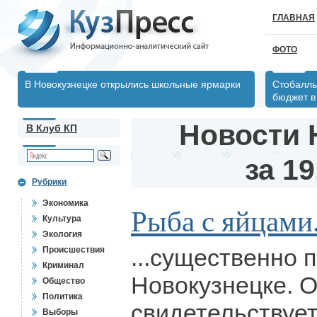
ГЛАВНАЯ
ФОТО
В Новокузнецке открылись школьные ярмарки
Стобалль
бюджет в 
Новости 
В Клуб КП
за 19
Рубрики
Экономика
Рыба с яйцами.
Культура
Экология
...существенно 
Происшествия
Криминал
Новокузнецке. О
Общество
Политика
свидетельствует
Выборы