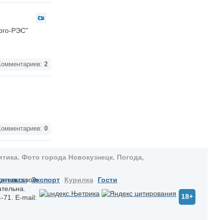
рго-РЭС"
омментариев:
2
омментариев:
0
тика. Фото города Новокузнецк. Погода,
дательством
онтакты
Экспорт
Курилка
Гости
ательна.
18+
-71. E-mail: