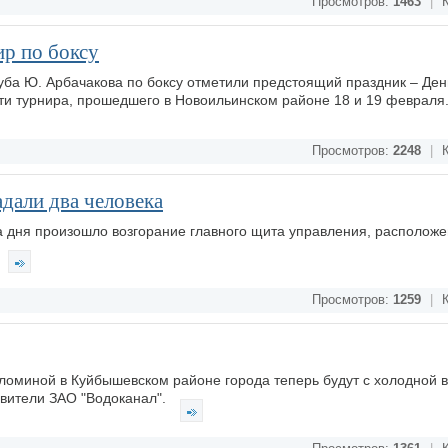
Просмотров:
1463
|
К
р по боксу
уба Ю. Арбачакова по боксу отметили предстоящий праздник – Ден
сти турнира, прошедшего в Новоильинском районе 18 и 19 февраля
Просмотров:
2248
|
К
дали два человека
а дня произошло возгорание главного щита управления, расположе
Просмотров:
1259
|
К
ломиной в Куйбышевском районе города теперь будут с холодной в
авители ЗАО "Водоканал".