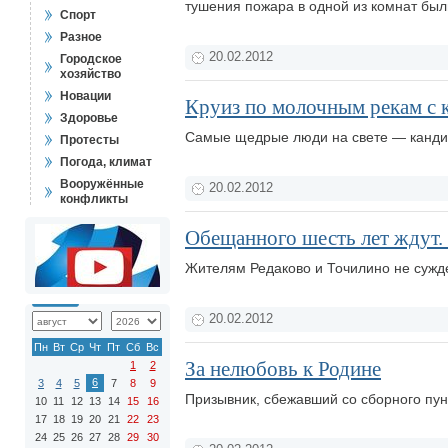
тушения пожара в одной из комнат был
Спорт
Разное
20.02.2012
Городское
хозяйство
Новации
Круиз по молочным рекам с 
Здоровье
Самые щедрые люди на свете — канди
Протесты
Погода, климат
Вооружённые
20.02.2012
конфликты
Обещанного шесть лет ждут.
Жителям Редаково и Точилино не сужд
20.02.2012
Пн
Вт
Ср
Чт
Пт
Сб
Вс
За нелюбовь к Родине
1
2
6
3
4
5
7
8
9
Призывник, сбежавший со сборного пун
10
11
12
13
14
15
16
17
18
19
20
21
22
23
24
25
26
27
28
29
30