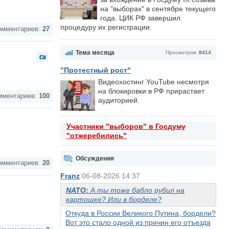
на "выборах" в сентябре текущего
года. ЦИК РФ завершил
процедуру их регистрации.
мментариев:
27
Тема месяца
Просмотров:
8414
"Протестный рост"
Видеохостинг YouTube несмотря
на блокировки в РФ прирастает
ментариев:
100
аудиторией.
Участники "выборов" в Госдуму
"отжеребились"
Обсуждения
мментариев:
20
Franz
06-08-2026 14:37
NATO:
А ты тоже бабло рубил на
картошке? Или в борделе?
Откуда в России Великого Путина, бордели?
Вот это стало одной из причин его отъезда