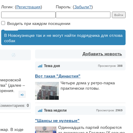
Логин: (
Регистрация
)
Пароль: (
Забыли?
)
Входить при каждом посещении
В Новокузнецке так и не могут найти подрядчика для отлова
собак
Добавить новость
Тема дня
Просмотров:
388
Вот такая "Династия"
емеровской
Четыре дома у ретро-парка
ва" (далее –
практически готовы.
ворения.
омментариев:
0
Тема недели
Просмотров:
2969
"Шансы не нулевые"
Одиннадцать партий поборются
ожар. В ходе
за вхождение в Госдуму IX созыва