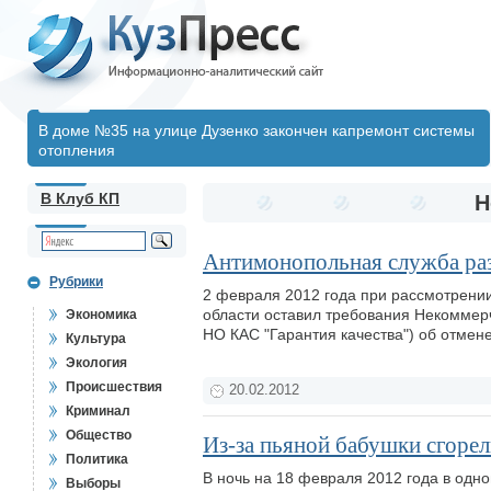
В доме №35 на улице Дузенко закончен капремонт системы
отопления
В Клуб КП
Н
Антимонопольная служба раз
Рубрики
2 февраля 2012 года при рассмотрени
области оставил требования Некоммерч
Экономика
НО КАС "Гарантия качества") об отме
Культура
Экология
Происшествия
20.02.2012
Криминал
Общество
Из-за пьяной бабушки сгорел
Политика
В ночь на 18 февраля 2012 года в одн
Выборы