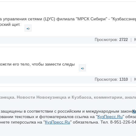
а управления сетями (ЦУС) филиала "МРСК Сибири" - "Кузбассэне
рский щит.
Просмотров:
2722
|
К
ожгли его тело, чтобы замести следы
Просмотров:
1310
|
К
ецка. Новости Новокузнецка и Кузбасса, комментарии, анали
, защищены в соответствии с российским и международным законо
К
овании текстовых и фотоматериалов ссылка на "
КузПресс.Ru
" обяз
нете гиперссылка на "
КузПресс.Ru
" обязательна. Тел. 8-951-226-04