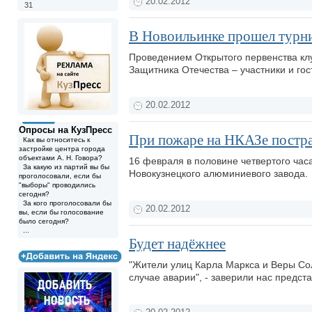
20.02.2012
31
В Новоильинке прошел турни
Проведением Открытого первенства кл
Защитника Отечества – участники и го
20.02.2012
Опросы на КузПресс
При пожаре на НКАЗе постра
Как вы относитесь к
застройке центра города
объектами А. Н. Говора?
16 февраля в половине четвертого час
За какую из партий вы бы
Новокузнецкого алюминиевого завода.
проголосовали, если бы
"выборы" проводились
сегодня?
За кого проголосовали бы
20.02.2012
вы, если бы голосование
было сегодня?
...
Будет надёжнее
"Жители улиц Карла Маркса и Веры Со
случае аварии", - заверили нас предст