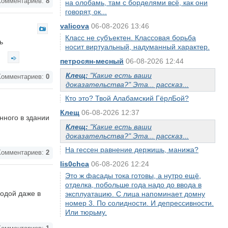
омментариев:
8
на олобамь, там с борделями всё, как они
говорят, ок...
valicova
06-08-2026 13:46
Класс не субъектен. Классовая борьба
ь
носит виртуальный, надуманный характер.
.
петросян-месный
06-08-2026 12:44
Клещ:
"Какие есть ваши
омментариев:
0
доказательства?" Эта... рассказ...
Кто это? Твой Алабамский ГёрлБой?
Клещ
06-08-2026 12:37
нного в здании
Клещ:
"Какие есть ваши
доказательства?" Эта... рассказ...
На гессен равнение держишь, манижа?
омментариев:
2
lis0chca
06-08-2026 12:24
Это ж фасады тока готовы, а нутро ещё,
отделка, побольше года надо до ввода в
одой даже в
эксплуатацию. С лица напоминает домну
номер 3. По солидности. И депрессивности.
Или тюрьму.