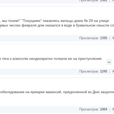
Просмотров:
1361
|
К
е, мы тонем!” “Тонущими” оказались жильцы дома № 29 на улице
рвых числах февраля дом оказался в воде в буквальном смысле с
Просмотров:
1355
|
К
я тяга к алкоголю неоднократно толкала ее на преступления.
Просмотров:
1245
|
К
собеседование на ярмарке вакансий, приуроченной ко Дню защитни
Просмотров:
1004
|
К