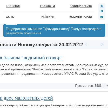
ГЛАВНАЯ
НОВОСТИ
ОФИЦИАЛЬНО
ФОТО
РЕЙТИНГ
КОММЕНТАРИИ
Гендиректор компании "Уралдронзавод" Ткачук пострадал в
результате покушения
овости Новокузнецка за 20.02.2012
облачила "водочный сговор"
и дела по вновь открывшимся обстоятельствам Арбитражный суд К
еской организации "Кузбасский алкогольный союз "Гарантия качест
не решения и предписания Кемеровского УФАС России без удовлет
Просмотров:
3586
|
К
и двое малолетних детей
ой из квартир областного центра Кемеровской области произошел п