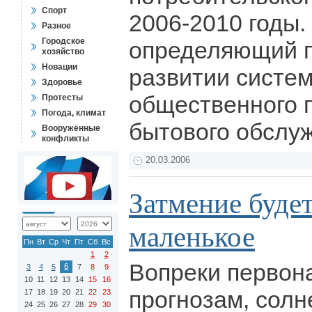
Спорт
2006-2010 годы.
Разное
Городское
определяющий п
хозяйство
Новации
развитии систем
Здоровье
общественного 
Протесты
Погода, климат
бытового обслу
Вооружённые
конфликты
20.03.2006
Затмение будет
маленькое
Пн
Вт
Ср
Чт
Пт
Сб
Вс
1
2
Вопреки первон
6
3
4
5
7
8
9
10
11
12
13
14
15
16
прогнозам, солн
17
18
19
20
21
22
23
24
25
26
27
28
29
30