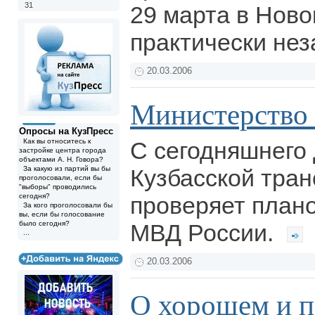
31
29 марта в Ново
практически не
20.03.2006
Министерство 
Опросы на КузПресс
Как вы относитесь к
С сегодняшнего 
застройке центра города
объектами А. Н. Говора?
За какую из партий вы бы
Кузбасской тра
проголосовали, если бы
"выборы" проводились
сегодня?
проверяет план
За кого проголосовали бы
вы, если бы голосование
было сегодня?
МВД России.
...
20.03.2006
О хорошем и 