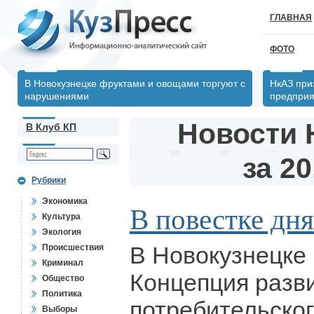
ГЛАВНАЯ
ФОТО
В Новокузнецке фруктами и овощами торгуют с
НкАЗ при
нарушениями
предпри
Новости 
В Клуб КП
за 20
Рубрики
Экономика
В повестке дня
Культура
Экология
В Новокузнецке
Происшествия
Криминал
Концепция разв
Общество
Политика
потребительског
Выборы