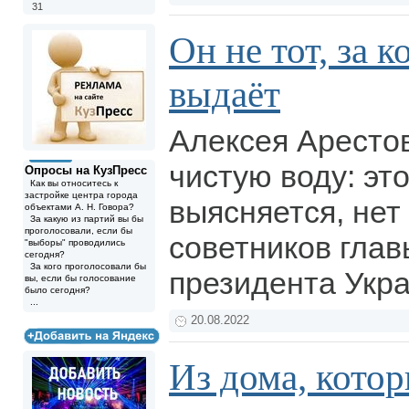
31
Он не тот, за к
выдаёт
Алексея Аресто
чистую воду: это
Опросы на КузПресс
Как вы относитесь к
застройке центра города
выясняется, нет
объектами А. Н. Говора?
За какую из партий вы бы
проголосовали, если бы
советников гла
"выборы" проводились
сегодня?
За кого проголосовали бы
президента Укр
вы, если бы голосование
было сегодня?
...
20.08.2022
Из дома, кото