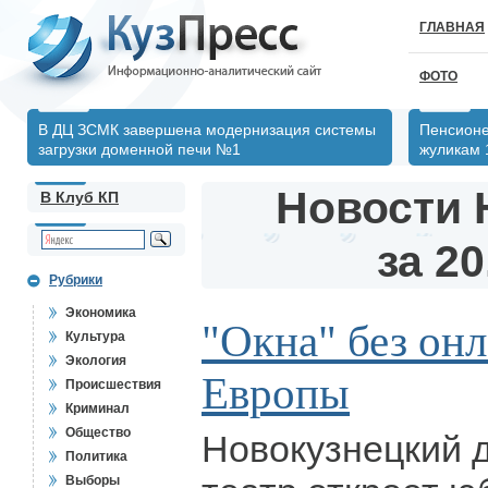
ГЛАВНАЯ
ФОТО
В ДЦ ЗСМК завершена модернизация системы
Пенсионе
загрузки доменной печи №1
жуликам 
Новости 
В Клуб КП
за 20
Рубрики
Экономика
"Окна" без онл
Культура
Экология
Европы
Происшествия
Криминал
Общество
Новокузнецкий 
Политика
Выборы