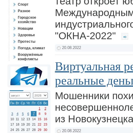
театр откроет 
Спорт
Международным
Разное
Городское
индустриального
хозяйство
Новации
"ОКНА-2022"
Здоровье
Протесты
20.08.2022
Погода, климат
Вооружённые
конфликты
Виртуальная р
реальные день
Мошенники похи
Пн
Вт
Ср
Чт
Пт
Сб
Вс
несовершенноле
1
2
7
3
4
5
6
8
9
из Новокузнецк
10
11
12
13
14
15
16
17
18
19
20
21
22
23
24
25
26
27
28
29
30
20.08.2022