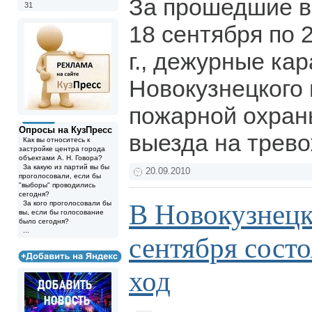
За прошедшие в
31
18 сентября по 
г., дежурные ка
Новокузнецкого 
пожарной охран
Опросы на КузПресс
выезда на трев
Как вы относитесь к
застройке центра города
объектами А. Н. Говора?
За какую из партий вы бы
20.09.2010
проголосовали, если бы
"выборы" проводились
сегодня?
В Новокузнецк
За кого проголосовали бы
вы, если бы голосование
было сегодня?
...
сентября сост
ход