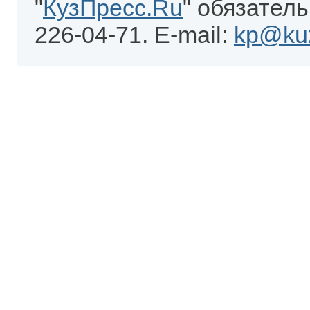
"
КузПресс.Ru
" обязатель
226-04-71. E-mail:
kp@kuz