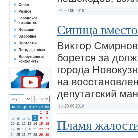
Спорт
20.09.2010
Разное
Городское
хозяйство
Синица вместо
Новации
Здоровье
Виктор Смирнов
Протесты
Погода, климат
борется за долж
Вооружённые
конфликты
города Новокузн
на восстановлен
депутатский ман
20.09.2010
Пн
Вт
Ср
Чт
Пт
Сб
Вс
1
2
7
3
4
5
6
8
9
Пламя жалости
10
11
12
13
14
15
16
17
18
19
20
21
22
23
24
25
26
27
28
29
30