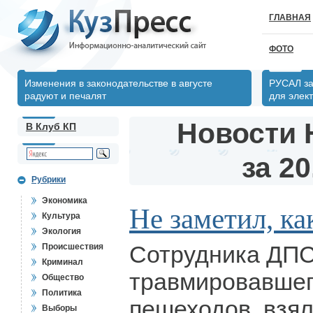
ГЛАВНАЯ
ФОТО
Изменения в законодательстве в августе
РУСАЛ за
радуют и печалят
для элек
Новости 
В Клуб КП
за 20
Рубрики
Экономика
Не заметил, как
Культура
Экология
Сотрудника ДПС
Происшествия
Криминал
травмировавшег
Общество
Политика
пешеходов, взял
Выборы