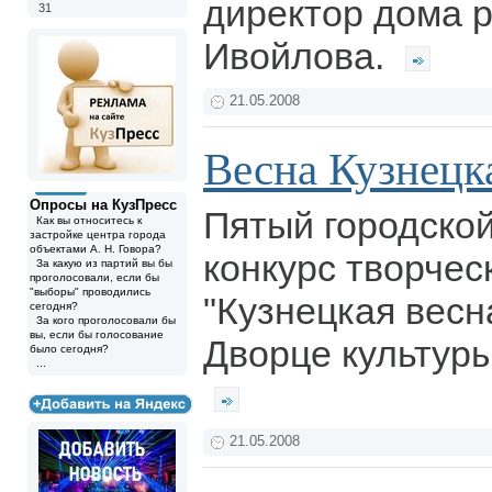
директор дома 
31
Ивойлова.
21.05.2008
Весна Кузнецк
Опросы на КузПресс
Пятый городско
Как вы относитесь к
застройке центра города
объектами А. Н. Говора?
конкурс творчес
За какую из партий вы бы
проголосовали, если бы
"выборы" проводились
"Кузнецкая весн
сегодня?
За кого проголосовали бы
вы, если бы голосование
Дворце культур
было сегодня?
...
21.05.2008