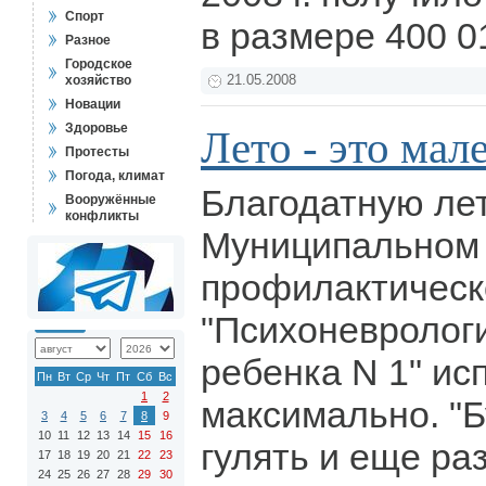
Спорт
в размере 400 0
Разное
Городское
хозяйство
21.05.2008
Новации
Здоровье
Лето - это мал
Протесты
Погода, климат
Благодатную ле
Вооружённые
конфликты
Муниципальном 
профилактическ
"Психоневролог
ребенка N 1" ис
Пн
Вт
Ср
Чт
Пт
Сб
Вс
1
2
максимально. "Б
3
4
5
6
7
8
9
10
11
12
13
14
15
16
гулять и еще раз
17
18
19
20
21
22
23
24
25
26
27
28
29
30