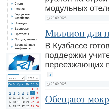
Спорт
модульных отел
Разное
Городское
хозяйство
22.09.2023
Новации
Здоровье
Миллион для п
Протесты
Погода, климат
В Кузбассе гото
Вооружённые
конфликты
поддержки учит
переезжающих в
22.09.2023
Пн
Вт
Ср
Чт
Пт
Сб
Вс
1
2
3
4
5
6
7
8
9
Обещают мокр
10
11
12
13
14
15
16
17
18
19
20
21
22
23
24
25
26
27
28
29
30