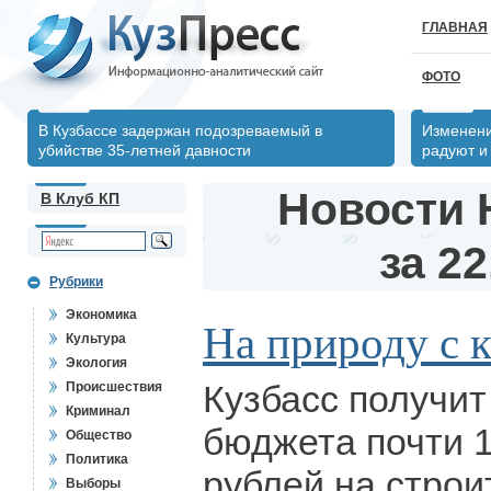
ГЛАВНАЯ
ФОТО
В Кузбассе задержан подозреваемый в
Изменени
убийстве 35-летней давности
радуют и
Новости 
В Клуб КП
за 22
Рубрики
Экономика
На природу с 
Культура
Экология
Кузбасс получит
Происшествия
Криминал
бюджета почти 
Общество
Политика
рублей на строи
Выборы