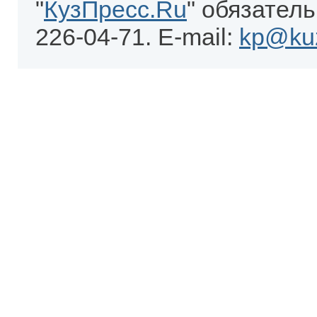
"
КузПресс.Ru
" обязатель
226-04-71. E-mail:
kp@kuz