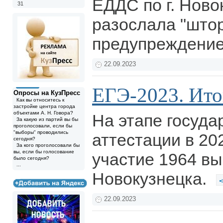
ЕДДС по г. Ново
31
разослала "што
предупреждение
22.09.2023
ЕГЭ-2023. Ито
Опросы на КузПресс
Как вы относитесь к
застройке центра города
объектами А. Н. Говора?
На этапе госуда
За какую из партий вы бы
проголосовали, если бы
"выборы" проводились
аттестации в 20
сегодня?
За кого проголосовали бы
вы, если бы голосование
участие 1964 вы
было сегодня?
...
Новокузнецка.
22.09.2023