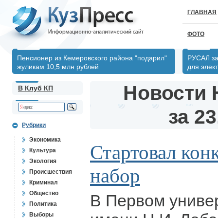
ГЛАВНАЯ
ФОТО
Пенсионер из Кемеровского района "подарил"
РУСАЛ за
жуликам 10,5 млн рублей
для элек
Новости 
В Клуб КП
за 23
Рубрики
Экономика
Стартовал кон
Культура
Экология
набор
Происшествия
Криминал
Общество
В Первом униве
Политика
Выборы