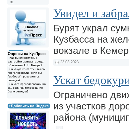
31
Увидел и забра
Бурят украл сум
Кузбасса на же
вокзале в Кеме
Опросы на КузПресс
Как вы относитесь к
застройке центра города
23.03.2023
объектами А. Н. Говора?
За какую из партий вы бы
проголосовали, если бы
Ускат бедокур
"выборы" проводились
сегодня?
За кого проголосовали бы
вы, если бы голосование
Ограничено дви
было сегодня?
...
из участков дор
района (муницип