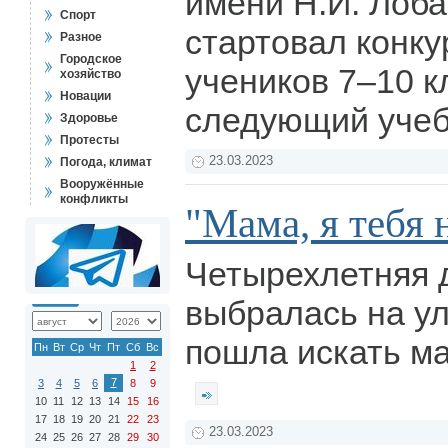
имени Н.И. Лоба
Спорт
стартовал конк
Разное
Городское
учеников 7–10 к
хозяйство
Новации
следующий учеб
Здоровье
Протесты
23.03.2023
Погода, климат
Вооружённые
конфликты
"Мама, я тебя 
Четырехлетняя 
выбралась на ул
пошла искать ма
Пн
Вт
Ср
Чт
Пт
Сб
Вс
1
2
7
3
4
5
6
8
9
10
11
12
13
14
15
16
17
18
19
20
21
22
23
23.03.2023
24
25
26
27
28
29
30