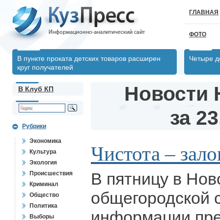
ГЛАВНАЯ
ФОТО
В пункте проката детских товаров расширен
Четыре д
круг получателей
Новости 
В Клуб КП
за 23
Рубрики
Экономика
Чистота – зало
Культура
Экология
В пятницу в Но
Происшествия
Криминал
общегородской с
Общество
Политика
информации пр
Выборы