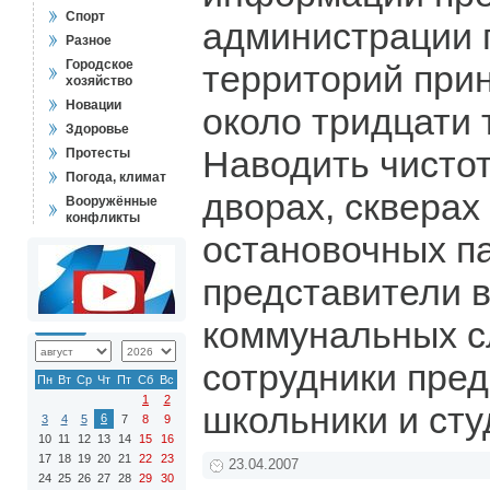
Спорт
администрации г
Разное
Городское
территорий при
хозяйство
Новации
около тридцати 
Здоровье
Наводить чистот
Протесты
Погода, климат
дворах, скверах 
Вооружённые
конфликты
остановочных п
представители 
коммунальных с
сотрудники пред
Пн
Вт
Ср
Чт
Пт
Сб
Вс
1
2
школьники и ст
6
3
4
5
7
8
9
10
11
12
13
14
15
16
17
18
19
20
21
22
23
23.04.2007
24
25
26
27
28
29
30