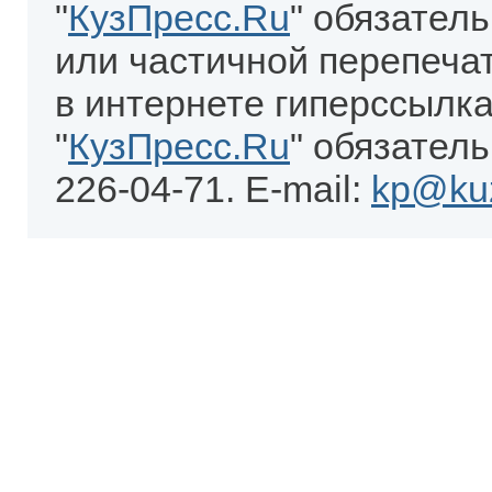
"
КузПресс.Ru
" обязател
или частичной перепеча
в интернете гиперссылка
"
КузПресс.Ru
" обязатель
226-04-71. E-mail:
kp@kuz