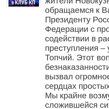
жители Новокуз
обращаемся к Ва
Президенту Рос
Федерации с пр
содействии в р
преступления –
Топчий. Этот в
безнаказанност
вызвал огромно
сердцах просты
Мы крайне воз
сложившейся си