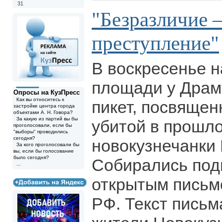
31
"Безразличие –
преступление"
В воскресенье 
площади у Драм
Опросы на КузПресс
Как вы относитесь к
пикет, посвяще
застройке центра города
объектами А. Н. Говора?
За какую из партий вы бы
убитой в прошл
проголосовали, если бы
"выборы" проводились
сегодня?
новокузнечанки
За кого проголосовали бы
вы, если бы голосование
было сегодня?
Собирались под
...
открытым письм
РФ. Текст письм