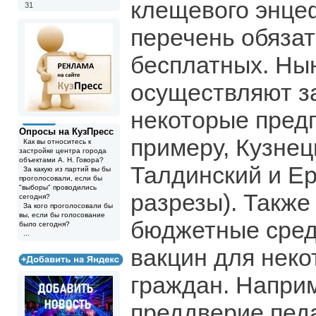
клещевого энце
31
перечень обяза
бесплатных. Нын
осуществляют за
некоторые предп
Опросы на КузПресс
примеру, Кузнец
Как вы относитесь к
застройке центра города
объектами А. Н. Говора?
Талдинский и Е
За какую из партий вы бы
проголосовали, если бы
"выборы" проводились
разрезы). Также
сегодня?
За кого проголосовали бы
вы, если бы голосование
бюджетные сред
было сегодня?
...
вакцин для неко
граждан. Наприм
преддверие пед