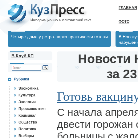
ГЛАВНАЯ
ФОТО
Четыре дома у ретро-парка практически готовы
В Новоку
нарушен
Новости 
В Клуб КП
за 23
Рубрики
Экономика
Готовь вакцин
Культура
Экология
С начала апрел
Происшествия
Криминал
двести горожан 
Общество
Политика
больницы с жал
Выборы