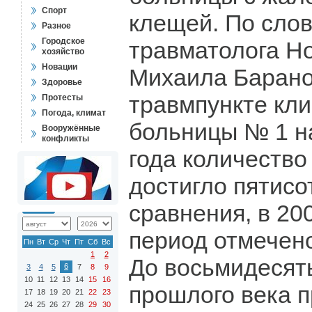
Спорт
клещей. По слов
Разное
Городское
травматолога Н
хозяйство
Новации
Михаила Баранов
Здоровье
травмпункте кл
Протесты
Погода, климат
больницы № 1 н
Вооружённые
конфликты
года количеств
достигло пятисо
сравнения, в 200
период отмечен
Пн
Вт
Ср
Чт
Пт
Сб
Вс
1
2
До восьмидесят
6
3
4
5
7
8
9
10
11
12
13
14
15
16
прошлого века п
17
18
19
20
21
22
23
24
25
26
27
28
29
30