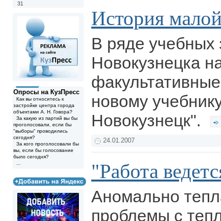
31
История мало
В ряде учебных
Новокузнецка н
факультативные
Опросы на КузПресс
новому учебнику
Как вы относитесь к
застройке центра города
объектами А. Н. Говора?
Новокузнецк".
За какую из партий вы бы
проголосовали, если бы
"выборы" проводились
сегодня?
24.01.2007
За кого проголосовали бы
вы, если бы голосование
было сегодня?
"Работа ведетс
...
Аномально тепла
проблемы с теп