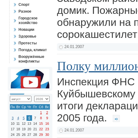
Спорт
домик. Пожарные
Разное
Городское
обнаружили на 
хозяйство
Новации
сорокашестилет
Здоровье
Протесты
24.01.2007
Погода, климат
Вооружённые
Полку миллио
конфликты
Инспекция ФНС 
Куйбышевскому 
итоги декларац
Пн
Вт
Ср
Чт
Пт
Сб
Вс
1
2
2005 года.
6
3
4
5
7
8
9
10
11
12
13
14
15
16
17
18
19
20
21
22
23
24.01.2007
24
25
26
27
28
29
30