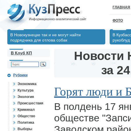
ГЛАВНАЯ
ФОТО
В Новокузнецке так и не могут найти
В Кузбас
подрядчика для отлова собак
рукоблуд
Новости 
В Клуб КП
за 24
Рубрики
Экономика
Горят люди и 
Культура
Экология
В полдень 17 ян
Происшествия
Криминал
обществе "Запси
Общество
Политика
Заводском район
Выборы