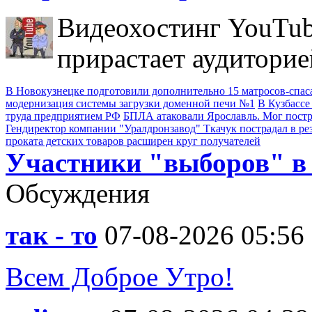
Видеохостинг YouTub
прирастает аудиторие
В Новокузнецке подготовили дополнительно 15 матросов-спас
модернизация системы загрузки доменной печи №1
В Кузбассе
труда предприятием РФ
БПЛА атаковали Ярославль. Мог пост
Гендиректор компании "Уралдронзавод" Ткачук пострадал в ре
проката детских товаров расширен круг получателей
Участники "выборов" в
Обсуждения
так - то
07-08-2026 05:56
Всем Доброе Утро!