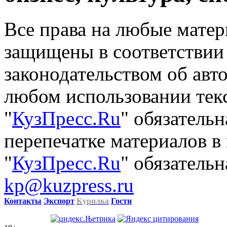
Все права на любые матер
защищены в соответствии
законодательством об авт
любом использовании тек
"
КузПресс.Ru
" обязатель
перепечатке материалов в
"
КузПресс.Ru
" обязательн
kp@kuzpress.ru
Контакты
Экспорт
Курилка
Гости