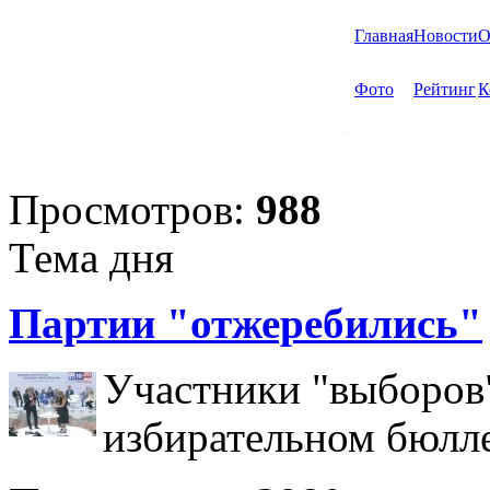
Главная
Новости
О
Фото
Рейтинг
К
Просмотров:
988
Тема дня
Партии "отжеребились"
Участники "выборов"
избирательном бюлл