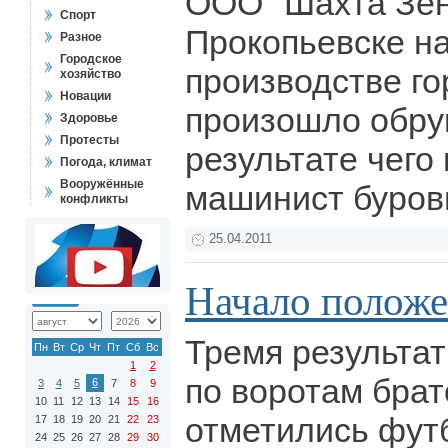
ООО "Шахта Зен
Спорт
Прокопьевске на
Разное
Городское
производстве го
хозяйство
Новации
произошло обру
Здоровье
Протесты
результате чего
Погода, климат
Вооружённые
машинист буров
конфликты
25.04.2011
Начало положен
Тремя результа
Пн
Вт
Ср
Чт
Пт
Сб
Вс
1
2
по воротам брат
6
3
4
5
7
8
9
10
11
12
13
14
15
16
отметились фут
17
18
19
20
21
22
23
24
25
26
27
28
29
30