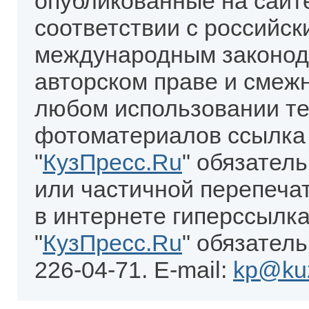
опубликованные на сайт
соответствии с российск
международным законод
авторском праве и смеж
любом использовании те
фотоматериалов ссылка
"
КузПресс.Ru
" обязател
или частичной перепеча
в интернете гиперссылка
"
КузПресс.Ru
" обязатель
226-04-71. E-mail:
kp@kuz