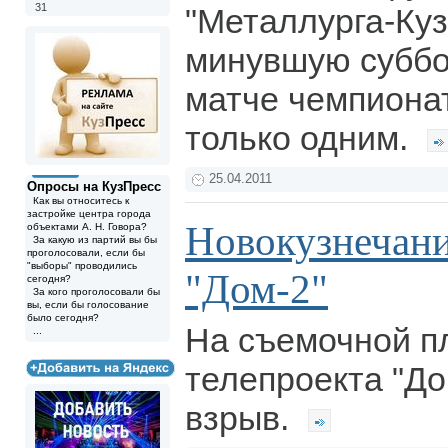
31
"Металлурга-Куз
минувшую суббо
матче чемпионат
только одним.
25.04.2011
Опросы на КузПресс
Как вы относитесь к
застройке центра города
Новокузнечани
объектами А. Н. Говора?
За какую из партий вы бы
проголосовали, если бы
"выборы" проводились
"Дом-2"
сегодня?
За кого проголосовали бы
вы, если бы голосование
было сегодня?
На съемочной п
...
телепроекта "До
взрыв.