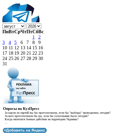
Пн
Вт
Ср
Чт
Пт
Сб
Вс
1
2
3
4
5
6
7
8
9
10
11
12
13
14
15
16
17
18
19
20
21
22
23
24
25
26
27
28
29
30
31
Опросы на КузПресс
За какую из партий вы бы проголосовали, если бы "выборы" проводились сегодня?
За кого проголосовали бы вы, если бы голосование было сегодня?
Когда окончатся боевые действия на территории Украины?
...