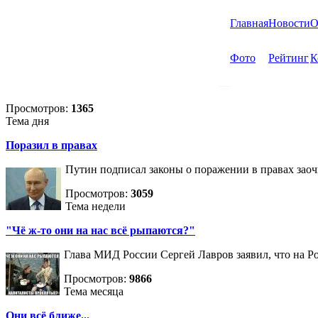
Главная
Новости
О
Фото
Рейтинг
К
Просмотров:
1365
Тема дня
Поразил в правах
Путин подписал законы о поражении в правах зао
Просмотров:
3059
Тема недели
"Чё ж-то они на нас всё рыпаются?"
Глава МИД России Сергей Лавров заявил, что на Р
Просмотров:
9866
Тема месяца
Они всё ближе...