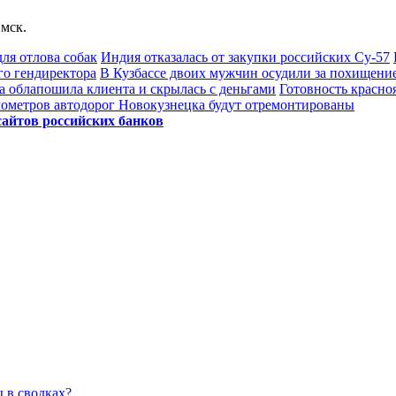
мск.
ля отлова собак
Индия отказалась от закупки российских Су-57
го гендиректора
В Кузбассе двоих мужчин осудили за похищение
а облапошила клиента и скрылась с деньгами
Готовность красноя
лометров автодорог Новокузнецка будут отремонтированы
сайтов российских банков
ы в сводках?