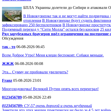
БПЛА Украины долетели до Сибири и атаковали О
В Новокузнецке так и не могут найти подрядчика д
отопления
В Новокузнецке будут судить фиктивно
зафиксировано 250 беспилотников
В Новокузнецке проститутк
Подземный переход у “Сити Молла” остался без киосков
25 ки
Ряд зарубежных браузеров ввёл ограничения на посещение 
Обсуждения
так - то
06-08-2026 06:45
Всем Доброе Утро! Меня клещи беспокоят. Собаки меньше.
ЖЖЖ
06-08-2026 00:08
Эта... Сумму не пробовали увеличить?
Franz
05-08-2026 23:01
Многоходовочка! Великий Путин опять всех переиграл!
0123456789
05-08-2026 22:49
0123456789:
СУ-57 очень дорогой и очень неудачный
Заметили что этих машин практически не было за 4,5 лет войн