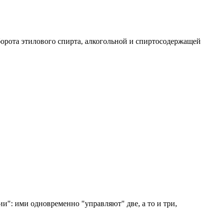
борота этилового спирта, алкогольной и спиртосодержащей
и": ими одновременно "управляют" две, а то и три,