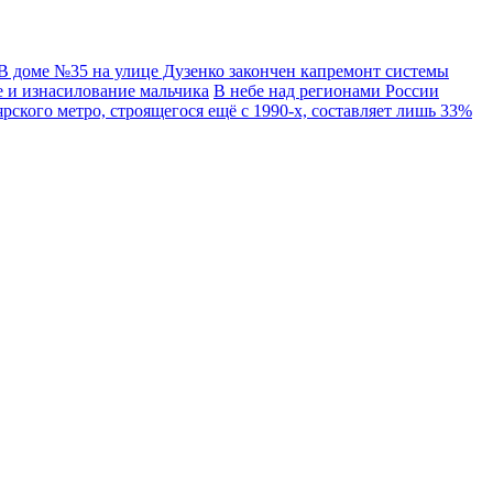
В доме №35 на улице Дузенко закончен капремонт системы
 и изнасилование мальчика
В небе над регионами России
рского метро, строящегося ещё с 1990-х, составляет лишь 33%