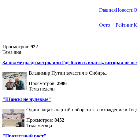
Главная
Новости
О
Фото
Рейтинг
К
Просмотров:
922
Тема дня
За полметра до метро, или Где б взять власть, которая не вс
Владимир Путин зачастил в Сибирь...
Просмотров:
2986
Тема недели
"Шансы не нулевые"
Одиннадцать партий поборются за вхождение в Госд
Просмотров:
8452
Тема месяца
"Протестный рост"