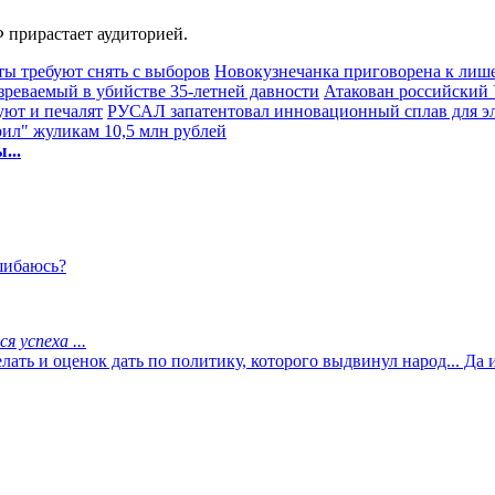
 прирастает аудиторией.
ы требуют снять с выборов
Новокузнечанка приговорена к лише
зреваемый в убийстве 35-летней давности
Атакован российский 
уют и печалят
РУСАЛ запатентовал инновационный сплав для 
рил" жуликам 10,5 млн рублей
...
ошибаюсь?
 успеха ...
ть и оценок дать по политику, которого выдвинул народ... Да и 