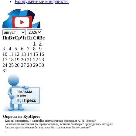
Вооружённые конфликты
Пн
Вт
Ср
Чт
Пт
Сб
Вс
1
2
3
4
5
6
7
8
9
10
11
12
13
14
15
16
17
18
19
20
21
22
23
24
25
26
27
28
29
30
31
Опросы на КузПресс
Как вы относитесь к застройке центра города объектами А. Н. Говора?
За какую из партий вы бы проголосовали, если бы "выборы" проводились сегодня?
За кого проголосовали бы вы, если бы голосование было сегодня?
...