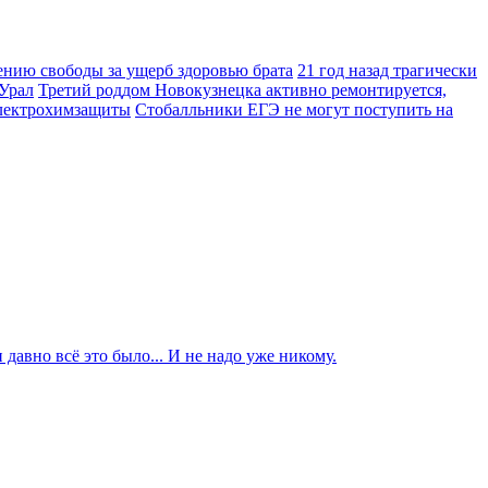
нию свободы за ущерб здоровью брата
21 год назад трагически
Урал
Третий роддом Новокузнецка активно ремонтируется,
электрохимзащиты
Стобалльники ЕГЭ не могут поступить на
давно всё это было... И не надо уже никому.