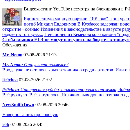
Видеохостинг YouTube несмотря на блокировки в РФ
Единственную мирную партию, "Яблоко", конкурент
погиб Михаил Евдокимов
В Кузбассе задержан подо
открытие - осенью
Изменения в законодательстве в августе рад
бюджет в топ-вузы...
Пенсионер из Кемеровского района "пода
Стобалльники ЕГЭ не могут поступить на бюджет в топ-вузы
Обсуждения
Mr. Nemo
07-08-2026 21:13
Mr. Nemo:
Отпускает похмелье?
Вроде уже не осталось ярых зеточников среди артистов. Или 
lis0chca
07-08-2026 21:02
lis0chca:
Интересная судьба, только оторвался от земли, добился
Всё рухнуло. Всё запуталось. Никаких выводов невозможно сдела
NewSmithTown
07-08-2026 20:46
Наверно за них проголосую
rob
07-08-2026 20:45