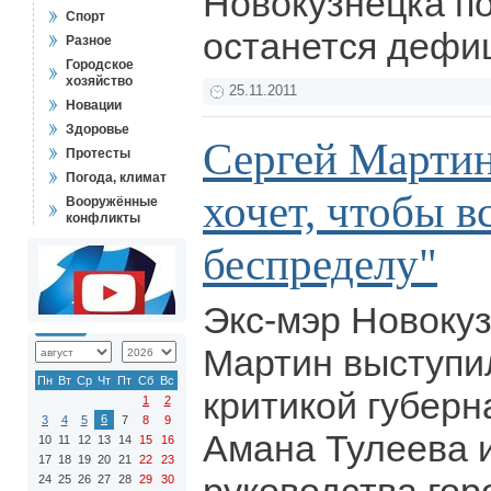
Новокузнецка п
Спорт
останется дефи
Разное
Городское
хозяйство
25.11.2011
Новации
Здоровье
Сергей Мартин
Протесты
Погода, климат
хочет, чтобы в
Вооружённые
конфликты
беспределу"
Экс-мэр Новоку
Мартин выступил
Пн
Вт
Ср
Чт
Пт
Сб
Вс
критикой губерн
1
2
6
3
4
5
7
8
9
Амана Тулеева 
10
11
12
13
14
15
16
17
18
19
20
21
22
23
24
25
26
27
28
29
30