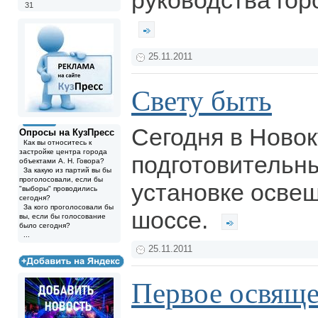
руководства гор
31
25.11.2011
Свету быть
Сегодня в Новок
Опросы на КузПресс
Как вы относитесь к
застройке центра города
подготовительн
объектами А. Н. Говора?
За какую из партий вы бы
проголосовали, если бы
установке осве
"выборы" проводились
сегодня?
За кого проголосовали бы
шоссе.
вы, если бы голосование
было сегодня?
...
25.11.2011
Первое освящ