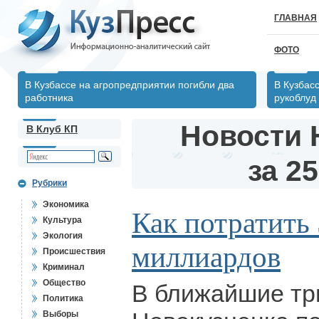
ГЛАВНАЯ
ФОТО
В Кузбассе на агропредприятии погибли два
В Кузбас
работника
рукоблуд
Новости 
В Клуб КП
за 25
Рубрики
Экономика
Как потратить
Культура
Экология
миллиардов
Происшествия
Криминал
Общество
В ближайшие тр
Политика
Выборы