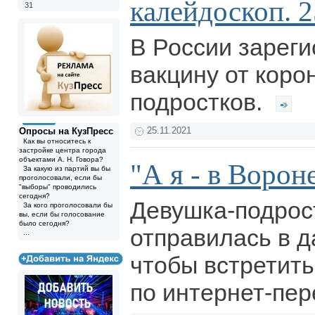
калейдоскоп. 2
31
В России зарег
вакцину от коро
подростков.
Опросы на КузПресс
25.11.2021
Как вы относитесь к
застройке центра города
объектами А. Н. Говора?
"А я - в Ворон
За какую из партий вы бы
проголосовали, если бы
"выборы" проводились
сегодня?
Девушка-подрост
За кого проголосовали бы
вы, если бы голосование
было сегодня?
отправилась в д
...
чтобы встретит
по интернет-пер