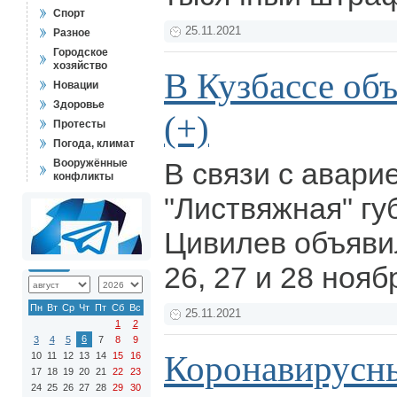
Спорт
25.11.2021
Разное
Городское
хозяйство
В Кузбассе объ
Новации
Здоровье
(+)
Протесты
Погода, климат
Вооружённые
В связи с авари
конфликты
"Листвяжная" гу
Цивилев объяви
26, 27 и 28 нояб
Пн
Вт
Ср
Чт
Пт
Сб
Вс
25.11.2021
1
2
6
3
4
5
7
8
9
Коронавирусн
10
11
12
13
14
15
16
17
18
19
20
21
22
23
24
25
26
27
28
29
30