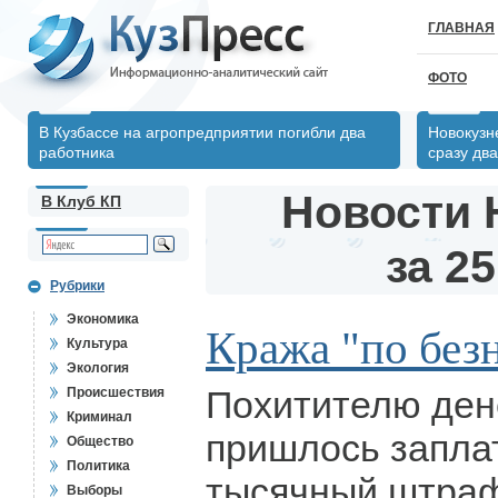
ГЛАВНАЯ
ФОТО
В Кузбассе на агропредприятии погибли два
Новокузн
работника
сразу два
Новости 
В Клуб КП
за 25
Рубрики
Экономика
Кража "по без
Культура
Экология
Похитителю дене
Происшествия
Криминал
пришлось заплат
Общество
Политика
тысячный штра
Выборы