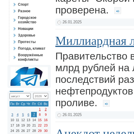
Спорт
проверена.
Разное
Городское
хозяйство
26.01.2025
Новации
Здоровье
Миллиардная 
Протесты
Погода, климат
Правительство 
Вооружённые
конфликты
млрд рублей на
последствий ра
нефтепродуктов
проливе.
Пн
Вт
Ср
Чт
Пт
Сб
Вс
1
2
7
3
4
5
6
8
9
26.01.2025
10
11
12
13
14
15
16
17
18
19
20
21
22
23
Анекдот недел
24
25
26
27
28
29
30