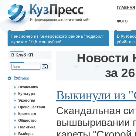
ГЛАВНАЯ
ФОТО
Пенсионер из Кемеровского района "подарил"
В Кузбас
жуликам 10,5 млн рублей
убийстве
Новости 
В Клуб КП
за 26
Рубрики
Экономика
Выкинули из "
Культура
Экология
Скандальная си
Происшествия
Криминал
вышвыривании п
Общество
Политика
кареты "Скорой
Выборы