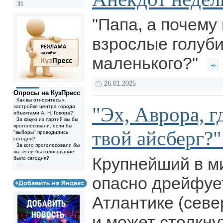
31
"Папа, а почему
взрослые голуби
маленького?"
26.01.2025
Опросы на КузПресс
Как вы относитесь к
"Эх, Аврора, г
застройке центра города
объектами А. Н. Говора?
За какую из партий вы бы
проголосовали, если бы
твой айсберг?".
"выборы" проводились
сегодня?
За кого проголосовали бы
вы, если бы голосование
Крупнейший в м
было сегодня?
...
опасно дрейфуе
Атлантике (севе
и может столкну