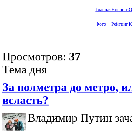
Главная
Новости
О
Фото
Рейтинг
К
Просмотров:
37
Тема дня
За полметра до метро, ил
всласть?
Владимир Путин зача