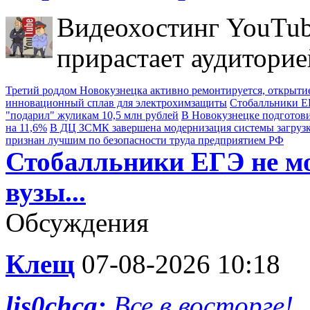
Видеохостинг YouTub
прирастает аудиторие
Третий роддом Новокузнецка активно ремонтируется, открытие
инновационный сплав для электрохимзащиты
Стобалльники ЕГ
"подарил" жуликам 10,5 млн рублей
В Новокузнецке подготови
на 11,6%
В ДЦ ЗСМК завершена модернизация системы загруз
признан лучшим по безопасности труда предприятием РФ
Стобалльники ЕГЭ не мо
вузы...
Обсуждения
Клещ
07-08-2026 10:18
lis0chca:
Все в восторге!