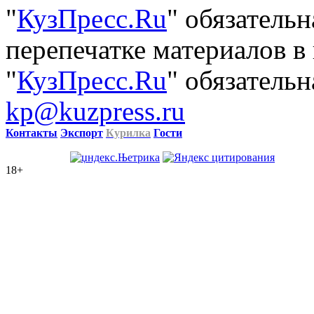
"
КузПресс.Ru
" обязатель
перепечатке материалов в
"
КузПресс.Ru
" обязательн
kp@kuzpress.ru
Контакты
Экспорт
Курилка
Гости
18+