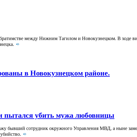
братимстве между Нижним Тагилом и Новокузнецком. В ходе визи
знецка.
рованы в Новокузнецком районе.
и пытался убить мужа любовницы
ажу бывший сотрудник окружного Управления МВД, а ныне заме
 убийство.