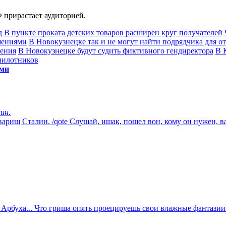
 прирастает аудиторией.
д
В пункте проката детских товаров расширен круг получателей
шениями
В Новокузнецке так и не могут найти подрядчика для от
ления
В Новокузнецке будут судить фиктивного гендиректора
В 
пилотников
ями
ин.
товарищ Сталин. /qote Слушай, ишак, пошел вон, кому он нужен,
 Арбуха... Что гриша опять проецируешь свои влажные фантазии? 