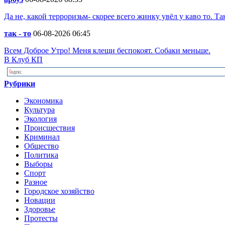
Да не, какой терроризьм- скорее всего жинку увёл у каво то. 
так - то
06-08-2026 06:45
Всем Доброе Утро! Меня клещи беспокоят. Собаки меньше.
В Клуб КП
Рубрики
Экономика
Культура
Экология
Происшествия
Криминал
Общество
Политика
Выборы
Спорт
Разное
Городское хозяйство
Новации
Здоровье
Протесты