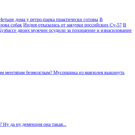
Четыре дома у ретро-парка практически готовы
В
лова собак
Индия отказалась от закупки российских Су-57
В
Кузбассе двоих мужчин осудили за похищение и изнасилование
 вам ментярам безмозглым? Мусорщика из мавзолея выкинуть
Ну да ну деменция она такая...