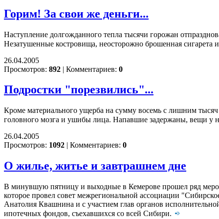
Горим! За свои же деньги...
Наступление долгожданного тепла тысячи горожан отпразднова
Незатушенные костровища, неосторожно брошенная сигарета 
26.04.2005
Просмотров:
892
|
Комментариев:
0
Подростки "порезвились"...
Кроме материального ущерба на сумму восемь с лишним тысяч 
головного мозга и ушибы лица. Напавшие задержаны, вещи у 
26.04.2005
Просмотров:
1092
|
Комментариев:
0
О жилье, житье и завтрашнем дне
В минувшую пятницу и выходные в Кемерове прошел ряд меропр
которое провел совет межрегиональной ассоциации "Сибирское
Анатолия Квашнина и с участием глав органов исполнительной
ипотечных фондов, съехавшихся со всей Сибири.