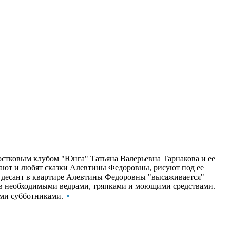
остковым клубом "Юнга" Татьяна Валерьевна Тарнакова и ее
знают и любят сказки Алевтины Федоровны, рисуют под ее
ой десант в квартире Алевтины Федоровны "высаживается"
ков необходимыми ведрами, тряпками и моющими средствами.
ими субботниками.