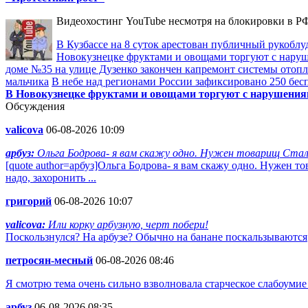
Видеохостинг YouTube несмотря на блокировки в РФ
В Кузбассе на 8 суток арестован публичный рукоблу
Новокузнецке фруктами и овощами торгуют с нару
доме №35 на улице Дузенко закончен капремонт системы отоп
мальчика
В небе над регионами России зафиксировано 250 бес
В Новокузнецке фруктами и овощами торгуют с нарушени
Обсуждения
valicova
06-08-2026 10:09
арбуз:
Ольга Бодрова- я вам скажу одно. Нужен товарищ Стал
[quote author=арбуз]Ольга Бодрова- я вам скажу одно. Нужен 
надо, захоронить ...
григорий
06-08-2026 10:07
valicova:
Или корку арбузную, черт побери!
Поскользнулся? На арбузе? Обычно на банане поскальзываются
петросян-месный
06-08-2026 08:46
Я смотрю тема очень сильно взволновала старческое слабоумие
арбуз
06-08-2026 08:35