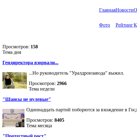
Главная
Новости
О
Фото
Рейтинг
К
Просмотров:
158
Тема дня
Гендиректора взорвали...
...Но руководитель "Уралдронзавода" выжил.
Просмотров:
2966
Тема недели
"Шансы не нулевые"
Одиннадцать партий поборются за вхождение в Госд
Просмотров:
8405
Тема месяца
"Протестный рост"