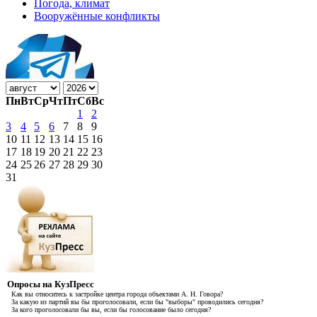
Погода, климат
Вооружённые конфликты
Пн
Вт
Ср
Чт
Пт
Сб
Вс
1
2
3
4
5
6
7
8
9
10
11
12
13
14
15
16
17
18
19
20
21
22
23
24
25
26
27
28
29
30
31
Опросы на КузПресс
Как вы относитесь к застройке центра города объектами А. Н. Говора?
За какую из партий вы бы проголосовали, если бы "выборы" проводились сегодня?
За кого проголосовали бы вы, если бы голосование было сегодня?