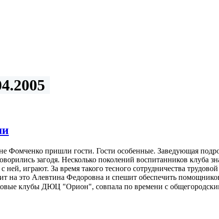
4.2005
ми
вне Фомченко пришли гости. Гости особенные. Заведующая подр
оговорились загодя. Несколько поколений воспитанников клуба 
 с ней, играют. За время такого тесного сотрудничества трудов
ворит на это Алевтина Федоровна и спешит обеспечить помощни
тковые клубы ДЮЦ "Орион", совпала по времени с общегородск