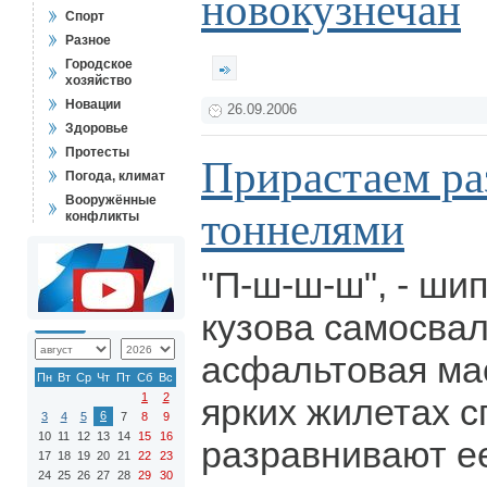
новокузнечан
Спорт
Разное
Городское
хозяйство
Новации
26.09.2006
Здоровье
Протесты
Прирастаем ра
Погода, климат
Вооружённые
тоннелями
конфликты
"П-ш-ш-ш", - ши
кузова самосва
асфальтовая мас
Пн
Вт
Ср
Чт
Пт
Сб
Вс
1
2
ярких жилетах с
6
3
4
5
7
8
9
10
11
12
13
14
15
16
разравнивают е
17
18
19
20
21
22
23
24
25
26
27
28
29
30