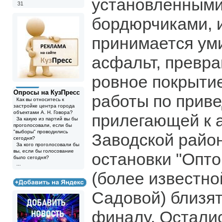
установленным
31
бордюрчиками, 
принимается ум
асфальт, превра
ровное покрыти
Опросы на КузПресс
работы по прив
Как вы относитесь к
застройке центра города
объектами А. Н. Говора?
прилегающей к а
За какую из партий вы бы
проголосовали, если бы
"выборы" проводились
Заводской район
сегодня?
За кого проголосовали бы
вы, если бы голосование
остановки "Опт
было сегодня?
...
(более известно
Садовой) близят
финалу. Остали