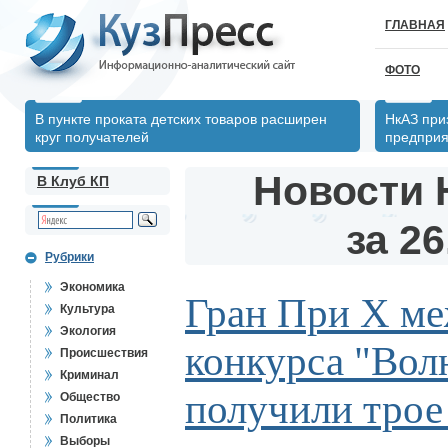
ГЛАВНАЯ
ФОТО
В пункте проката детских товаров расширен
НкАЗ при
круг получателей
предпри
Новости 
В Клуб КП
за 26
Рубрики
Экономика
Гран При X м
Культура
Экология
конкурса "Вол
Происшествия
Криминал
получили тро
Общество
Политика
Выборы