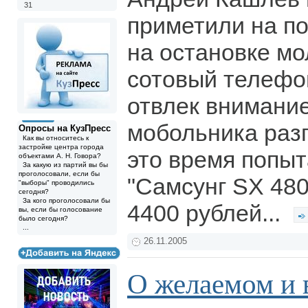
31
приметили на по
на остановке мо
сотовый телефо
отвлек внимани
мобольника разг
Опросы на КузПресс
Как вы относитесь к
застройке центра города
это время попыт
объектами А. Н. Говора?
За какую из партий вы бы
проголосовали, если бы
"Самсунг SX 48
"выборы" проводились
сегодня?
За кого проголосовали бы
4400 рублей...
вы, если бы голосование
было сегодня?
...
26.11.2005
О желаемом и