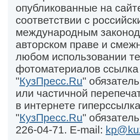
опубликованные на сайт
соответствии с российск
международным законод
авторском праве и смеж
любом использовании те
фотоматериалов ссылка
"
КузПресс.Ru
" обязател
или частичной перепеча
в интернете гиперссылка
"
КузПресс.Ru
" обязатель
226-04-71. E-mail:
kp@kuz