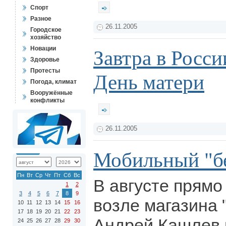
Спорт
Разное
26.11.2005
Городское
хозяйство
Новации
Завтра в Росси
Здоровье
Протесты
День матери
Погода, климат
Вооружённые
конфликты
26.11.2005
Мобильный "б
Пн
Вт
Ср
Чт
Пт
Сб
Вс
В августе прямо
1
2
3
4
5
6
7
8
9
возле магазина 
10
11
12
13
14
15
16
17
18
19
20
21
22
23
Андрей Кашлев 
24
25
26
27
28
29
30