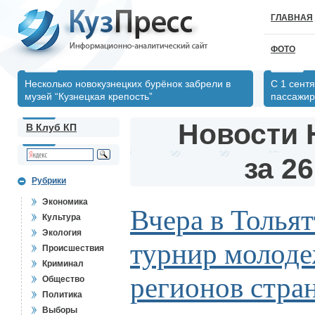
ГЛАВНАЯ
ФОТО
Несколько новокузнецких бурёнок забрели в
С 1 сент
музей “Кузнецкая крепость”
пассажир
Новости 
В Клуб КП
за 26
Рубрики
Экономика
Вчера в Тольят
Культура
Экология
турнир молод
Происшествия
Криминал
регионов стра
Общество
Политика
Выборы