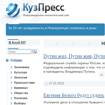
За 20 лет рождаемость в Новокузнецке снизилась в разы
В Клуб КП
Н
Путин жил, Путин жив, Пути
Рубрики
Федеральная служба охраны России, к
подтвердила информацию о том, что с
Экономика
в президенты Владимира Путина.
Культура
Экология
Происшествия
27.02.2012
Криминал
Общество
Евгения Белого будут судить
Политика
Уголовное дело в отношении бывшего г
Выборы