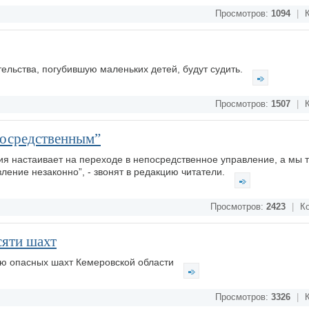
Просмотров:
1094
|
К
льства, погубившую маленьких детей, будут судить.
Просмотров:
1507
|
К
посредственным”
я настаивает на переходе в непосредственное управление, а мы т
ление незаконно”, - звонят в редакцию читатели.
Просмотров:
2423
|
Ко
сяти шахт
ию опасных шахт Кемеровской области
Просмотров:
3326
|
К