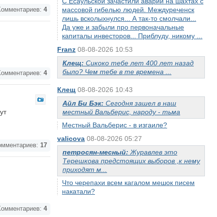
С Есаульской зачастили аварии на шахтах с
массовой гибелью людей. Междуреченск
омментариев:
4
лишь всколыхнулся... А так-то смолчали...
Да уже и забыли про первоначальные
капиталы инвесторов... Приблуду, никому ...
Franz
08-08-2026 10:53
Клещ:
Сикоко тебе лет 400 лет назад
было? Чем тебе в те времена ...
омментариев:
4
Клещ
08-08-2026 10:43
Айл Би Бэк:
Сегодня зашел в наш
ут
местный Вальберис, народу - тьма
Местный Вальберис - в изгаиле?
valicova
08-08-2026 05:27
мментариев:
17
петросян-месный:
Журавлев это
Терешкова предстоящих выборов ,к нему
приходят м...
Что черепахи всем кагалом мешок писем
накатали?
омментариев:
4