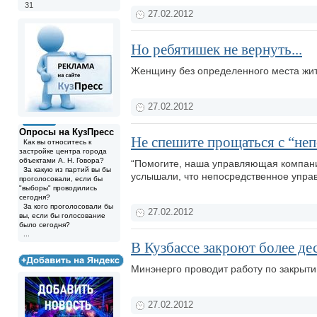
31
27.02.2012
Но ребятишек не вернуть...
Женщину без определенного места жите
27.02.2012
Опросы на КузПресс
Не спешите прощаться с “не
Как вы относитесь к
застройке центра города
объектами А. Н. Говора?
“Помогите, наша управляющая компани
За какую из партий вы бы
услышали, что непосредственное управ
проголосовали, если бы
"выборы" проводились
сегодня?
За кого проголосовали бы
27.02.2012
вы, если бы голосование
было сегодня?
...
В Кузбассе закроют более де
Минэнерго проводит работу по закрыт
27.02.2012