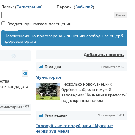
Логин: (
Регистрация
)
Пароль: (
Забыли?
)
Входить при каждом посещении
Новокузнечанка приговорена к лишению свободы за ущерб
здоровью брата
Добавить новость
Тема дня
Просмотров:
80
Му-история
ства,
Несколько новокузнецких
а и кандидата
бурёнок забрели в музей-
заповедник “Кузнецкая крепость”
под открытым небом.
мментариев:
93
Тема недели
Просмотров:
1447
Голосуй - не голосуй, или "Муля, не
нервируй меня!"