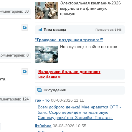
Электоральная кампания-2026
вырулила на финишную
мментариев:
33
прямую.
Тема месяца
Просмотров:
6446
"Граждане, воздушная тревога!"
Новокузнецк к войне не готов.
омментариев:
0
Вкладчики больше доверяют
необанкам
ата.
Обсуждения
ментариев:
124
так - то
08-08-2026 11:11
Всем доброго денька! Мне нравится ОТП -
банк. Скоро перейдём на квантовую
Систему расчётов. Заживём. Полагаю.
lis0chca
08-08-2026 10:55