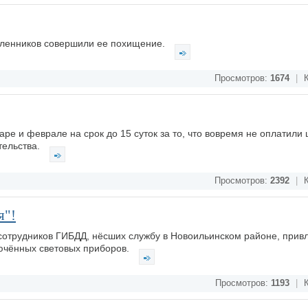
шленников совершили ее похищение.
Просмотров:
1674
|
К
аре и феврале на срок до 15 суток за то, что вовремя не оплатил
тельства.
Просмотров:
2392
|
К
я"!
сотрудников ГИБДД, нёсших службу в Новоильинском районе, прив
лючённых световых приборов.
Просмотров:
1193
|
К