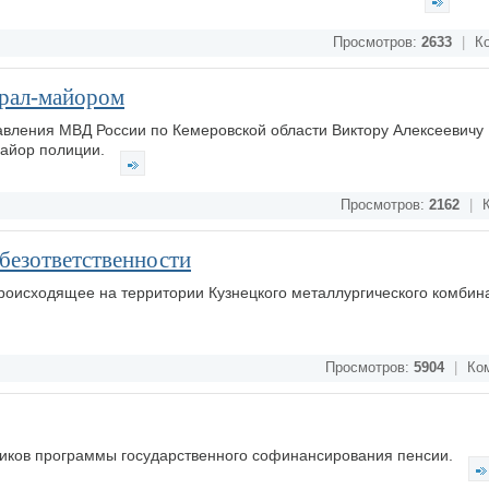
Просмотров:
2633
|
Ко
ерал-майором
авления МВД России по Кемеровской области Виктору Алексеевичу
майор полиции.
Просмотров:
2162
|
К
безответственности
 происходящее на территории Кузнецкого металлургического комбин
Просмотров:
5904
|
Ком
тников программы государственного софинансирования пенсии.