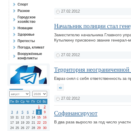
Спорт
Разное
27.02.2012
Городское
хозяйство
Начальник полиции стал ген
Новации
Здоровье
Заместителю начальника Главного упр
Кутылкину присвоено звание генерал-
Протесты
Погода, климат
Вооружённые
27.02.2012
конфликты
Территория неограниченной 
Евраз снял с себя ответственность за
27.02.2012
Пн
Вт
Ср
Чт
Пт
Сб
Вс
1
2
Софинансируют
3
4
5
6
7
8
9
10
11
12
13
14
15
16
В два раза выросло за год число учас
17
18
19
20
21
22
23
24
25
26
27
28
29
30