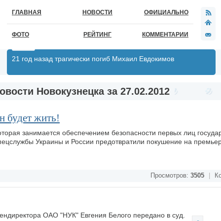
ГЛАВНАЯ
НОВОСТИ
ОФИЦИАЛЬНО
ФОТО
РЕЙТИНГ
КОММЕНТАРИИ
21 год назад трагически погиб Михаил Евдокимов
овости Новокузнецка за 27.02.2012
н будет жить!
оторая занимается обеспечением безопасности первых лиц государ
пецслужбы Украины и России предотвратили покушение на премьер
Просмотров:
3505
|
Ко
ендиректора ОАО "НУК" Евгения Белого передано в суд.