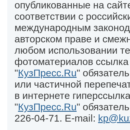
опубликованные на сайт
соответствии с российск
международным законод
авторском праве и смеж
любом использовании те
фотоматериалов ссылка
"
КузПресс.Ru
" обязател
или частичной перепеча
в интернете гиперссылка
"
КузПресс.Ru
" обязатель
226-04-71. E-mail:
kp@kuz