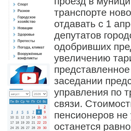
проезд в муниц
Спорт
транспорте ново
Разное
Городское
отдавать с 1 ап
хозяйство
Новации
депутатов город
Здоровье
Протесты
одобривших пре
Погода, климат
Вооружённые
увеличению тар
конфликты
представленное
заседании пред
управления по т
связи. Стоимост
Пн
Вт
Ср
Чт
Пт
Сб
Вс
1
2
пенсионеров не 
3
4
5
6
7
8
9
10
11
12
13
14
15
16
17
18
19
20
21
22
23
останется равно
24
25
26
27
28
29
30