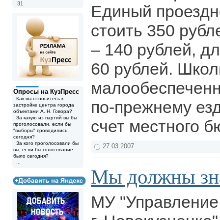
31
Единый проездно
стоить 350 рубл
– 140 рублей, д
60 рублей. Школ
малообеспеченн
Опросы на КузПресс
Как вы относитесь к
по-прежнему езд
застройке центра города
объектами А. Н. Говора?
За какую из партий вы бы
счет местного 
проголосовали, если бы
"выборы" проводились
сегодня?
За кого проголосовали бы
27.03.2007
вы, если бы голосование
было сегодня?
...
Мы должны зн
МУ "Управление