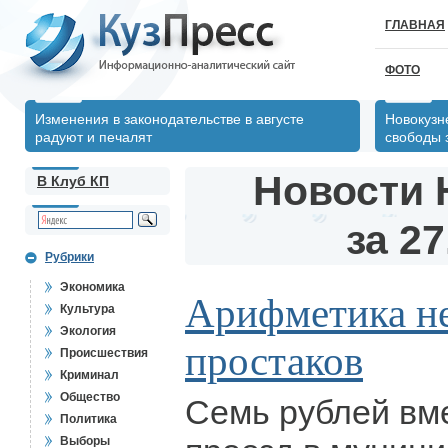
ГЛАВНАЯ
ФОТО
Изменения в законодательстве в августе
Новокузн
радуют и печалят
свободы 
Новости 
В Клуб КП
за 27
Рубрики
Экономика
Арифметика не
Культура
Экология
простаков
Происшествия
Криминал
Общество
Семь рублей вм
Политика
Выборы