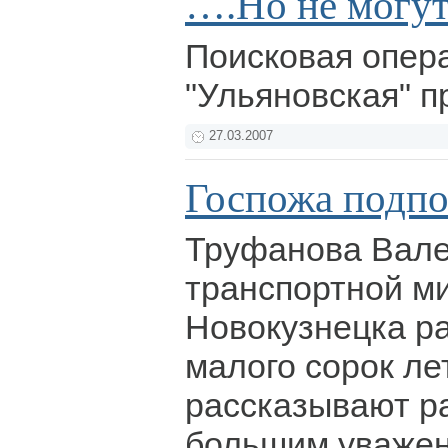
….Но не могут
Поисковая опер
"Ульяновская" 
27.03.2007
Госпожа подп
Труфанова Вале
транспортной м
Новокузнецка ра
малого сорок лет
рассказывают ра
большим уважен