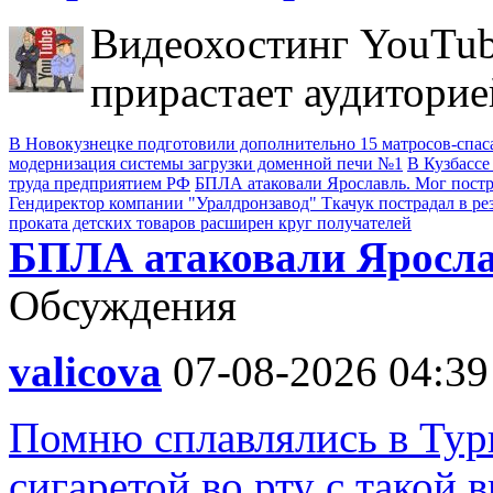
Видеохостинг YouTub
прирастает аудиторие
В Новокузнецке подготовили дополнительно 15 матросов-спас
модернизация системы загрузки доменной печи №1
В Кузбассе
труда предприятием РФ
БПЛА атаковали Ярославль. Мог пост
Гендиректор компании "Уралдронзавод" Ткачук пострадал в ре
проката детских товаров расширен круг получателей
БПЛА атаковали Яросла
Обсуждения
valicova
07-08-2026 04:39
Помню сплавлялись в Турц
сигаретой во рту с такой 