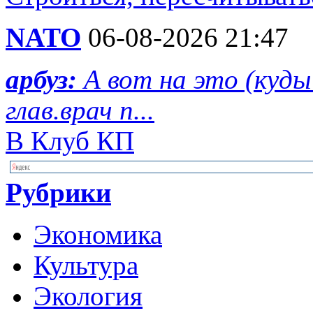
NATO
06-08-2026 21:47
арбуз:
А вот на это (куд
глав.врач п...
В Клуб КП
Рубрики
Экономика
Культура
Экология