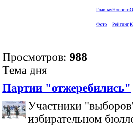
Главная
Новости
О
Фото
Рейтинг
К
Просмотров:
988
Тема дня
Партии "отжеребились"
Участники "выборов"
избирательном бюлл