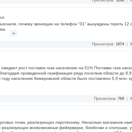
Просмотров:
3208
|
К
..
ъяснили, почему звонящие на телефон "01" вынуждены терять 12 с
ика.
Просмотров:
1074
|
К
а ожидает рост поставок газа населению на 51% Поставки газа нас
лагодаря проведенной газификации ряда поселков области до 8,9
8 году населению Кемеровской области было поставлено 5,9 млн. к
Просмотров:
769
|
К
орговых точек, реализующих пиротехнику. Несколько магазинов на
но реализующих всевозможные фейерверки, бомбочки и хлопушки, 