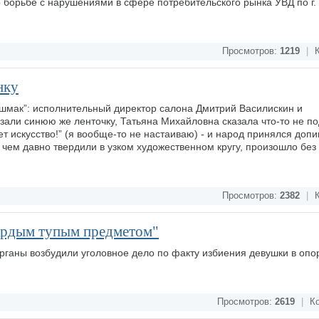
борьбе с нарушениями в сфере потребительского рынка УВД по г. 
Просмотров:
1219
|
К
нку
ашмак”: исполнительный директор салона Дмитрий Василискин и
зали синюю же ленточку, Татьяна Михайловна сказала что-то не 
т искусство!” (я вообще-то не настаиваю) - и народ принялся доп
о чем давно твердили в узком художественном кругу, произошло бе
Просмотров:
2382
|
К
вердым тупым предметом"
рганы возбудили уголовное дело по факту избиения девушки в опо
Просмотров:
2619
|
Ко