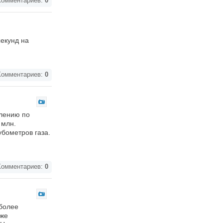
омментариев:
0
екунд на
омментариев:
0
елению по
 млн.
убометров газа.
омментариев:
0
иболее
уже