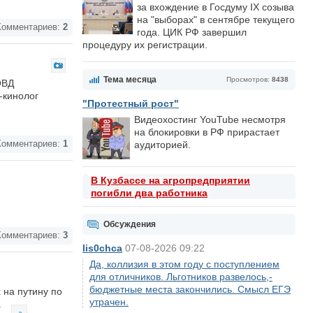
за вхождение в Госдуму IX созыва
на "выборах" в сентябре текущего
омментариев:
2
года. ЦИК РФ завершил
процедуру их регистрации.
Тема месяца
Просмотров:
8438
ОВД
-кинолог
"Протестный рост"
Видеохостинг YouTube несмотря
на блокировки в РФ прирастает
омментариев:
1
аудиторией.
В Кузбассе на агропредприятии
погибли два работника
Обсуждения
омментариев:
3
lis0chca
07-08-2026 09:22
Да, коллизия в этом году с поступлением
для отличников. Льготников развелось,-
бюджетные места закончились. Смысл ЕГЭ
 на путину по
утрачен.
.