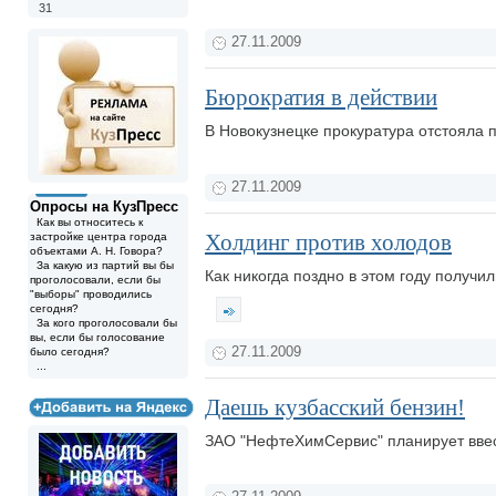
31
27.11.2009
Бюрократия в действии
В Новокузнецке прокуратура отстояла 
27.11.2009
Опросы на КузПресс
Как вы относитесь к
Холдинг против холодов
застройке центра города
объектами А. Н. Говора?
За какую из партий вы бы
Как никогда поздно в этом году получ
проголосовали, если бы
"выборы" проводились
сегодня?
За кого проголосовали бы
вы, если бы голосование
27.11.2009
было сегодня?
...
Даешь кузбасский бензин!
ЗАО "НефтеХимСервис" планирует ввест