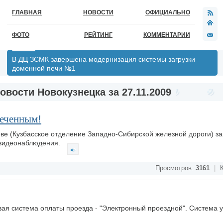
ГЛАВНАЯ
НОВОСТИ
ОФИЦИАЛЬНО
ФОТО
РЕЙТИНГ
КОММЕНТАРИИ
В ДЦ ЗСМК завершена модернизация системы загрузки
доменной печи №1
овости Новокузнецка за 27.11.2009
меченным!
ве (Кузбасское отделение Западно-Сибирской железной дороги) з
 видеонаблюдения.
Просмотров:
3161
|
К
вая система оплаты проезда - "Электронный проездной". Система 