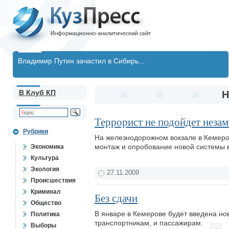
Владимир Путин зачастил в Сибирь...
В Клуб КП
Н
Террорист не подойдет неза
Рубрики
На железнодорожном вокзале в Кемеро
монтаж и опробование новой системы
Экономика
Культура
Экология
27.11.2009
Происшествия
Криминал
Без сдачи
Общество
В январе в Кемерове будет введена но
Политика
транспортникам, и пассажирам.
Выборы