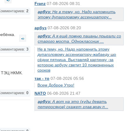
Franz
07-08-2026 08:31
омментариев:
2
арбуз:
Не в тему, но. Надо напомнить
этому дупаголовому ассенизатору...
арбуз
07-08-2026 08:20
ребёнка.
арбуз:
А я ещё помню пацаны прыгали со
старого моста. Одноклассник ...
Не в тему, но. Надо напомнить этому
омментариев:
3
дупаголовому ассенизатору-жабаеду шо
сёдни пятница. Выставляй картинку -за
которою арбузу светит 10 пожизненных
сроков
и ТЭЦ НКМК.
так - то
07-08-2026 05:56
Всем Доброе Утро!
омментариев:
0
NATO
06-08-2026 21:47
арбуз:
А вот на это (куды девать
петеросянов) скажет глав.врач п...