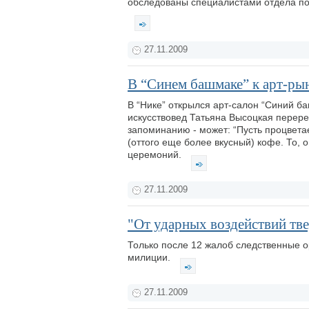
обследованы специалистами отдела по 
27.11.2009
В “Синем башмаке” к арт-ры
В “Нике” открылся арт-салон “Синий б
искусствовед Татьяна Высоцкая перере
запоминанию - может: “Пусть процветае
(оттого еще более вкусный) кофе. То, 
церемоний.
27.11.2009
"От ударных воздействий т
Только после 12 жалоб следственные о
милиции.
27.11.2009