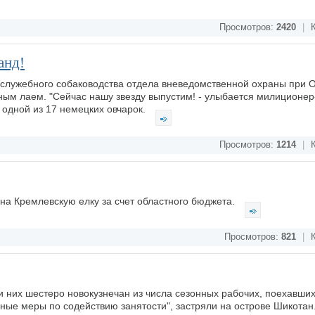
Просмотров:
2420
|
К
анд!
 служебного собаководства отдела вневедомственной охраны при 
ным лаем. "Сейчас нашу звезду выпустим! - улыбается милиционер
 одной из 17 немецких овчарок.
Просмотров:
1214
|
К
на Кремлевскую елку за счет областного бюджета.
Просмотров:
821
|
К
и них шестеро новокузнечан из числа сезонных рабочих, поехавших
ые меры по содействию занятости", застряли на острове Шикотан