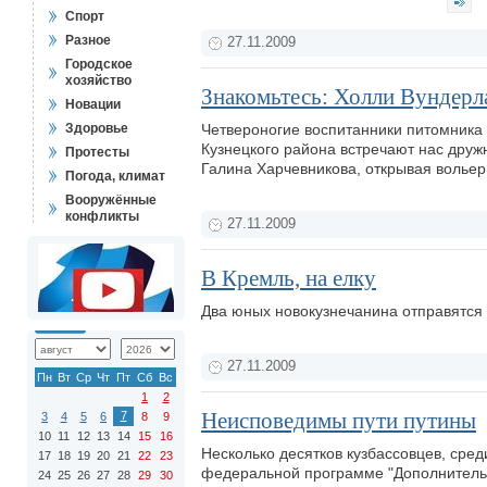
Спорт
Разное
27.11.2009
Городское
хозяйство
Знакомьтесь: Холли Вундерл
Новации
Здоровье
Четвероногие воспитанники питомника
Кузнецкого района встречают нас друж
Протесты
Галина Харчевникова, открывая вольер
Погода, климат
Вооружённые
конфликты
27.11.2009
В Кремль, на елку
Два юных новокузнечанина отправятся 
27.11.2009
Пн
Вт
Ср
Чт
Пт
Сб
Вс
1
2
Неисповедимы пути путины
7
3
4
5
6
8
9
10
11
12
13
14
15
16
Несколько десятков кузбассовцев, сред
17
18
19
20
21
22
23
федеральной программе "Дополнительн
24
25
26
27
28
29
30