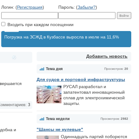
Логин: (
Регистрация
)
Пароль: (
Забыли?
)
Входить при каждом посещении
Погрузка на ЗСЖД в Кузбассе выросла в июле на 11,6%
Добавить новость
Тема дня
Просмотров:
20
Для судов и портовой инфраструктуры
авершается
РУСАЛ разработал и
запатентовал инновационный
сплав для электрохимической
защиты.
омментариев:
3
Тема недели
Просмотров:
2982
"Шансы не нулевые"
удобна и
Одиннадцать партий поборются