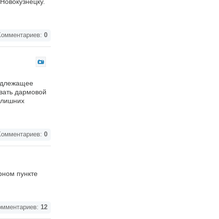
Новокузнецку.
омментариев:
0
подлежащее
ивать дармовой
з лишних
омментариев:
0
рном пункте
мментариев:
12