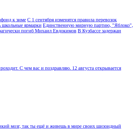
фонд к зиме
С 1 сентября изменятся правила перевозок
ь школьные ярмарки
Единственную мирную партию, "Яблоко",
трагически погиб Михаил Евдокимов
В Кузбассе задержан
оходит. С чем вас и поздравляю. 12 августа открывается
ликий мозг, так ты ещё и живешь в мире своих шизоидный