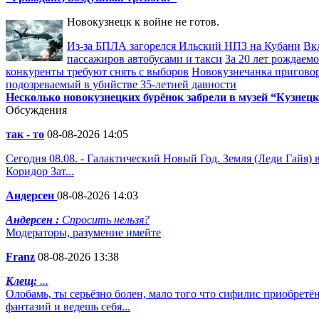
Новокузнецк к войне не готов.
Из-за БПЛА загорелся Ильский НПЗ на Кубани
Вк
пассажиров автобусами и такси
За 20 лет рождаемо
конкуренты требуют снять с выборов
Новокузнечанка приговор
подозреваемый в убийстве 35-летней давности
Несколько новокузнецких бурёнок забрели в музей “Кузнецк
Обсуждения
так - то
08-08-2026 14:05
Сегодня 08.08. - Галактический Новый Год. Земля (Леди Гайя)
Коридор Зат...
Андерсен
08-08-2026 14:03
Андерсен :
Спросить нельзя?
Модераторы, разумение имейте
Franz
08-08-2026 13:38
Клещ:
...
Олобамь, ты серьёзно болен, мало того что сифилис приобретё
фантазий и ведешь себя...