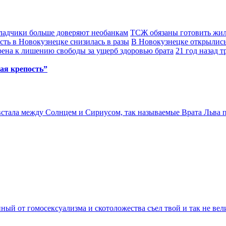
ладчики больше доверяют необанкам
ТСЖ обязаны готовить жил
сть в Новокузнецке снизилась в разы
В Новокузнецке открылис
ена к лишению свободы за ущерб здоровью брата
21 год назад 
ая крепость”
 встала между Солнцем и Сириусом, так называемые Врата Льва пр
нный от гомосексуализма и скотоложества съел твой и так не ве