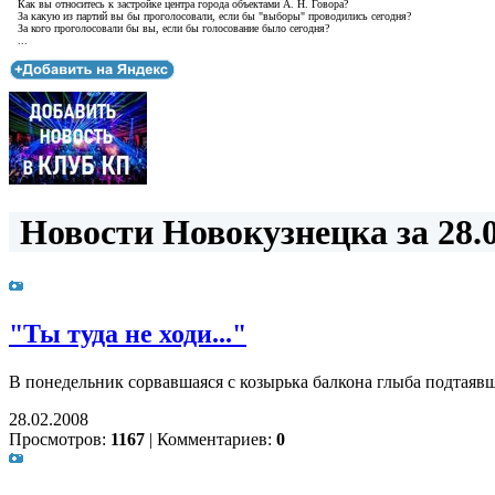
Как вы относитесь к застройке центра города объектами А. Н. Говора?
За какую из партий вы бы проголосовали, если бы "выборы" проводились сегодня?
За кого проголосовали бы вы, если бы голосование было сегодня?
...
Новости Новокузнецка за 28.0
"Ты туда не ходи..."
В понедельник сорвавшаяся с козырька балкона глыба подтаявш
28.02.2008
Просмотров:
1167
|
Комментариев:
0