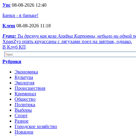
Упс
08-08-2026 12:40
Банки - в баньке!
Клещ
08-08-2026 11:18
Franz:
Ты дремуч как коза Агафьи Карповны, небыло ни одной по
ХранZуз опять круассаны с лягухами поел на завтрак, однако.
В Клуб КП
Рубрики
Экономика
Культура
Экология
Происшествия
Криминал
Общество
Политика
Выборы
Спорт
Разное
Городское хозяйство
Новации