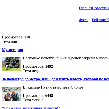
Главная
Новости
О
Фото
Рейтинг
К
Просмотров:
378
Тема дня
Му-история
Несколько новокузнецких бурёнок забрели в музей
Просмотров:
1492
Тема недели
За полметра до метро, или Где б взять власть, которая не вс
Владимир Путин зачастил в Сибирь...
Просмотров:
6448
Тема месяца
"Граждане, воздушная тревога!"