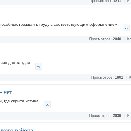
Просмотров:
1811
|
Ко
оспособных граждан к труду с соответствующим оформлением.
Просмотров:
2040
|
Ко
очих дня каждая.
Просмотров:
1801
|
К
- нет
, где скрыта истина.
Просмотров:
2036
|
Ко
цкого района