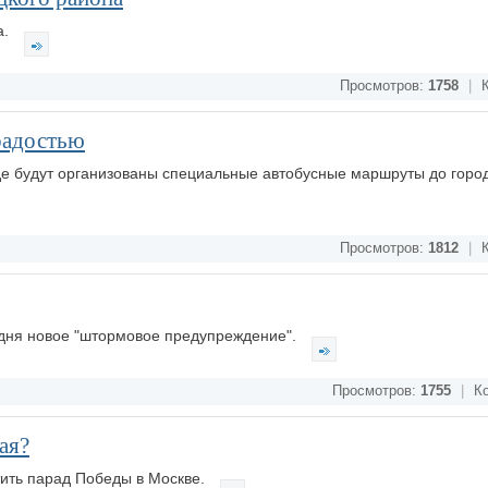
а.
Просмотров:
1758
|
К
 радостью
де будут организованы специальные автобусные маршруты до горо
Просмотров:
1812
|
К
одня новое "штормовое предупреждение".
Просмотров:
1755
|
Ко
ая?
тить парад Победы в Москве.