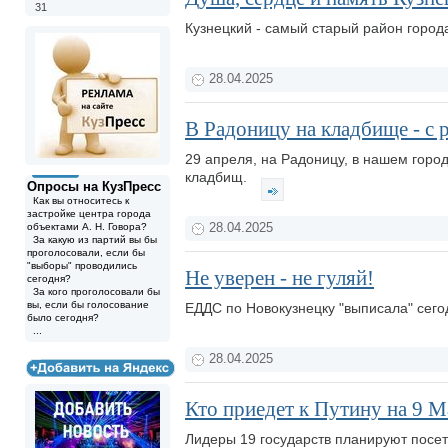
31
Кузнецкий - самый старый район город
28.04.2025
В Радоницу на кладбище - с
29 апреля, на Радоницу, в нашем горо
кладбищ.
Опросы на КузПресс
Как вы относитесь к
застройке центра города
объектами А. Н. Говора?
28.04.2025
За какую из партий вы бы
проголосовали, если бы
"выборы" проводились
Не уверен - не гуляй!
сегодня?
За кого проголосовали бы
вы, если бы голосование
ЕДДС по Новокузнецку "выписала" сег
было сегодня?
...
28.04.2025
Кто приедет к Путину на 9 М
Лидеры 19 государств планируют посе