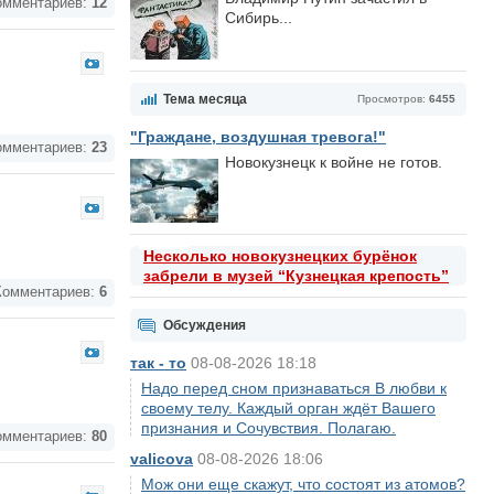
мментариев:
12
Сибирь...
Тема месяца
Просмотров:
6455
"Граждане, воздушная тревога!"
мментариев:
23
Новокузнецк к войне не готов.
Несколько новокузнецких бурёнок
забрели в музей “Кузнецкая крепость”
омментариев:
6
Обсуждения
так - то
08-08-2026 18:18
Надо перед сном признаваться В любви к
своему телу. Каждый орган ждёт Вашего
признания и Сочувствия. Полагаю.
мментариев:
80
valicova
08-08-2026 18:06
Мож они еще скажут, что состоят из атомов?