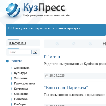
В Новокузнецке открылись школьные ярмарки
В Клуб КП
Н
IT и т. п.
Рубрики
Родители выпускников из Кузбасса расс
Экономика
Культура
28.04.2025
Экология
Происшествия
"Блюз над Парижем"
Криминал
Общество
Так называется выставка, открывшаяся
Политика
Выборы