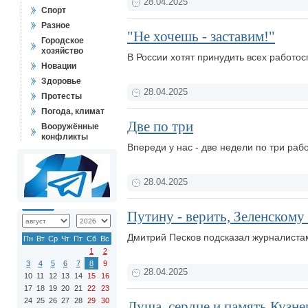
28.04.2025
Спорт
Разное
"Не хочешь - заставим!"
Городское
хозяйство
В России хотят принудить всех работ
Новации
Здоровье
28.04.2025
Протесты
Погода, климат
Две по три
Вооружённые
конфликты
Впереди у нас - две недели по три раб
28.04.2025
Путину - верить, Зеленскому 
Дмитрий Песков подсказал журналистам
Пн
Вт
Ср
Чт
Пт
Сб
Вс
1
2
3
4
5
6
7
8
9
28.04.2025
10
11
12
13
14
15
16
17
18
19
20
21
22
23
24
25
26
27
28
29
30
Душа, сердце и память Кузне