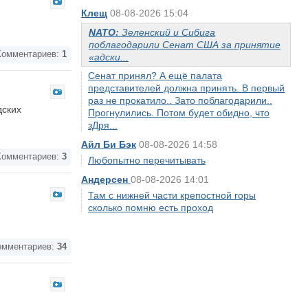
Клещ
08-08-2026 15:04
NATO:
Зеленский и Сибига
поблагодарили Сенат США за принятие
омментариев:
1
«адски...
Сенат принял? А ещё палата
представителей должна принять. В первый
раз не прокатило.. Зато поблагодарили..
дских
Прогнулились. Потом будет обидно, что
зДря...
Айл Би Бэк
08-08-2026 14:58
омментариев:
3
Любопытно перечитывать
Андерсен
08-08-2026 14:01
Там с нижней части крепостной горы
сколько помню есть проход
мментариев:
34