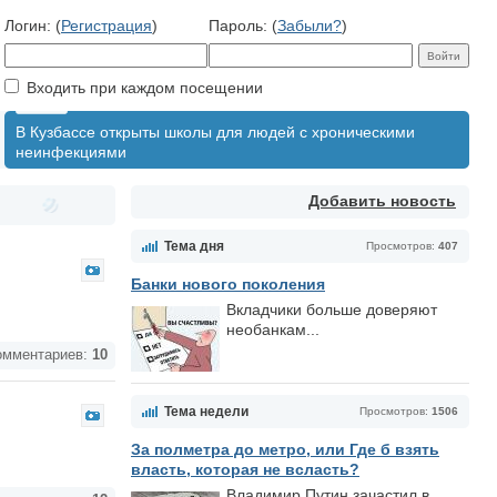
Логин: (
Регистрация
)
Пароль: (
Забыли?
)
Входить при каждом посещении
В Кузбассе открыты школы для людей с хроническими
неинфекциями
Добавить новость
Тема дня
Просмотров:
407
Банки нового поколения
Вкладчики больше доверяют
необанкам...
мментариев:
10
Тема недели
Просмотров:
1506
За полметра до метро, или Где б взять
власть, которая не всласть?
Владимир Путин зачастил в