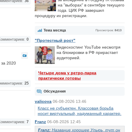
мментариев:
36
на "выборах" в сентябре текущего
года. ЦИК РФ завершил
процедуру их регистрации.
Тема месяца
Просмотров:
8413
омментариев:
0
"Протестный рост"
Видеохостинг YouTube несмотря
на блокировки в РФ прирастает
аудиторией.
 за 2020
Четыре дома у ретро-парка
практически готовы
мментариев:
25
Обсуждения
valicova
06-08-2026 13:46
Класс не субъектен. Классовая борьба
носит виртуальный, надуманный характер.
Franz
06-08-2026 12:45
омментариев:
7
Franz:
Название хорошее Упырь, тут он