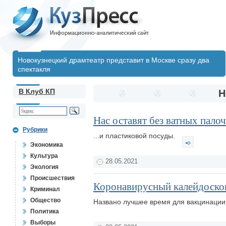
Новокузнецкий драмтеатр представит в Москве сразу два
спектакля
В Клуб КП
Н
Нас оставят без ватных палоче
Рубрики
...и пластиковой посуды.
Экономика
Культура
28.05.2021
Экология
Происшествия
Коронавирусный калейдоскоп
Криминал
Общество
Названо лучшее время для вакцинации
Политика
Выборы