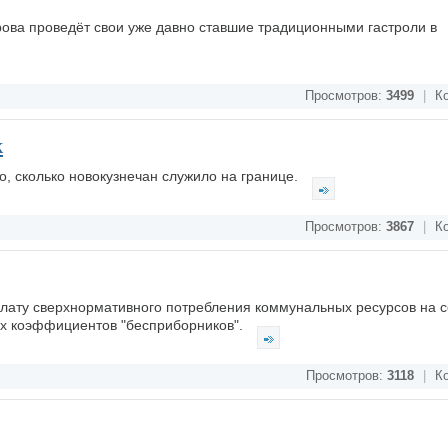
ова проведёт свои уже давно ставшие традиционными гастроли в
Просмотров:
3499
|
Ко
к
о, сколько новокузнечан служило на границе.
Просмотров:
3867
|
Ко
плату сверхнормативного потребления коммунальных ресурсов на 
х коэффициентов "бесприборников".
Просмотров:
3118
|
Ко