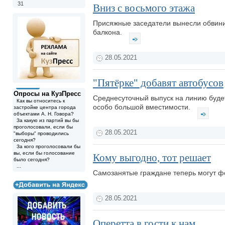
31
Вниз с восьмого этажа
Присяжные заседатели вынесли обвини
балкона.
28.05.2021
"Пятёрке" добавят автобусов
Опросы на КузПресс
Среднесуточный выпуск на линию будет
Как вы относитесь к
особо большой вместимости.
застройке центра города
объектами А. Н. Говора?
За какую из партий вы бы
проголосовали, если бы
28.05.2021
"выборы" проводились
сегодня?
За кого проголосовали бы
вы, если бы голосование
Кому выгодно, тот решает
было сегодня?
...
Самозанятые граждане теперь могут 
28.05.2021
Оперетта в гости к нам