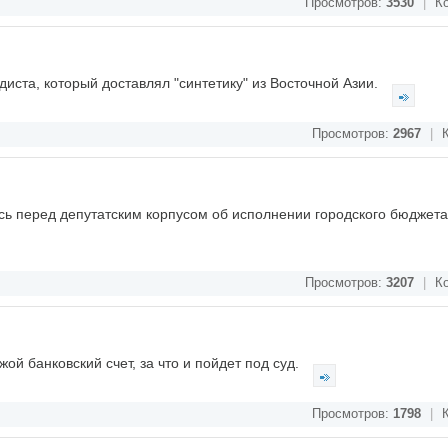
Просмотров:
3530
|
Ко
диста, который доставлял "синтетику" из Восточной Азии.
Просмотров:
2967
|
К
ь перед депутатским корпусом об исполнении городского бюджета
Просмотров:
3207
|
Ко
й банковский счет, за что и пойдет под суд.
Просмотров:
1798
|
К