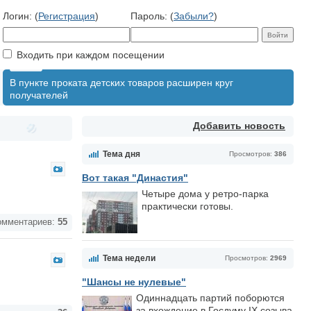
Логин: (
Регистрация
)
Пароль: (
Забыли?
)
Входить при каждом посещении
В пункте проката детских товаров расширен круг
получателей
Добавить новость
Тема дня
Просмотров:
386
Вот такая "Династия"
Четыре дома у ретро-парка
практически готовы.
мментариев:
55
Тема недели
Просмотров:
2969
"Шансы не нулевые"
Одиннадцать партий поборются
за вхождение в Госдуму IX созыва