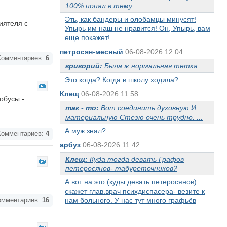
100% попал в тему.
Эть, как бандеры и олобамцы минусят!
иятеля с
Упырь им наш не нравится! Он, Упырь, вам
еще покажет!
петросян-месный
06-08-2026 12:04
омментариев:
6
григорий:
Была ж нормальная тетка
Это когда? Когда в школу ходила?
Клещ
06-08-2026 11:58
обусы -
так - то:
Вот соединить духовную И
материальную Стезю очень трудно. ...
А муж знал?
омментариев:
4
арбуз
06-08-2026 11:42
Клещ:
Куда тогда девать Графов
петеросянов- табуреточников?
А вот на это (куды девать петеросянов)
скажет глав.врач психдиспасера- везите к
нам больного. У нас тут много графьёв
мментариев:
16