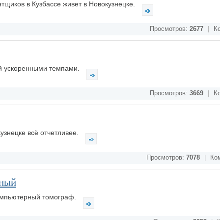
тщиков в Кузбассе живет в Новокузнецке.
Просмотров:
2677
|
Ко
ай ускоренными темпами.
Просмотров:
3669
|
Ко
узнецке всё отчетливее.
Просмотров:
7078
|
Ком
ьный
омпьютерный томограф.