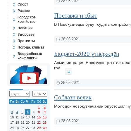
28.05.2021
Спорт
Разное
Поставка и сбыт
Городское
хозяйство
В Новокузнецке будут судить контрабан
Новации
Здоровье
28.05.2021
Протесты
Погода, климат
Бюджет-2020 утверждён
Вооружённые
конфликты
Администрация Новокузнецка отчиталас
год.
28.05.2021
Соблазн велик
Пн
Вт
Ср
Чт
Пт
Сб
Вс
Молодой новокузнечанин опустошил чужо
1
2
6
3
4
5
7
8
9
10
11
12
13
14
15
16
28.05.2021
17
18
19
20
21
22
23
24
25
26
27
28
29
30