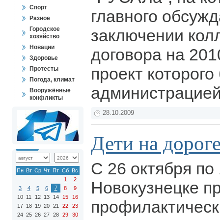
Спорт
главного обсужд
Разное
Городское
заключении кол
хозяйство
Новации
договора на 201
Здоровье
проект которого
Протесты
Погода, климат
администрацией
Вооружённые
конфликты
28.10.2009
Дети на дорог
С 26 октября по
Пн
Вт
Ср
Чт
Пт
Сб
Вс
1
2
Новокузнецке п
7
3
4
5
6
8
9
10
11
12
13
14
15
16
профилактическ
17
18
19
20
21
22
23
24
25
26
27
28
29
30