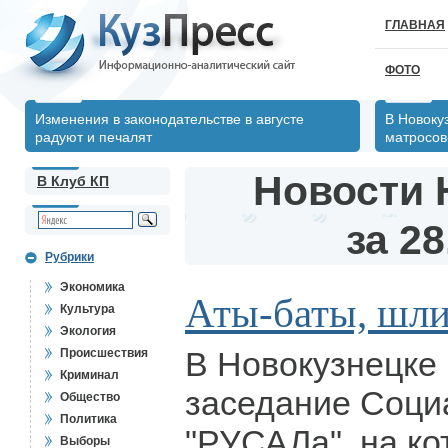
ГЛАВНАЯ
ФОТО
Изменения в законодательстве в августе
В Новоку
радуют и печалят
матросов
Новости 
В Клуб КП
за 28
Рубрики
Экономика
Аты-баты, шли
Культура
Экология
В Новокузнецке
Происшествия
Криминал
заседание Соци
Общество
Политика
"РУСАЛа", на ко
Выборы