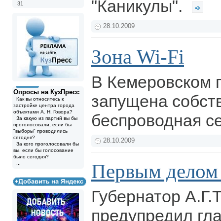
"Каникулы".
31
28.10.2009
Зона Wi-Fi
В Кемеровском 
Опросы на КузПресс
запущена собст
Как вы относитесь к
застройке центра города
объектами А. Н. Говора?
беспроводная се
За какую из партий вы бы
проголосовали, если бы
"выборы" проводились
сегодня?
28.10.2009
За кого проголосовали бы
вы, если бы голосование
было сегодня?
Первым делом 
...
Губернатор А.Г.
предупредил гла