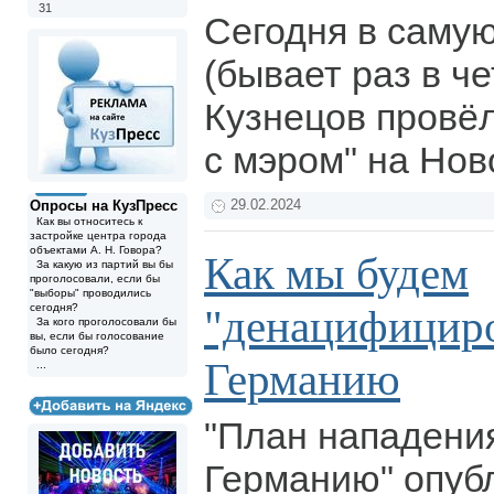
31
Сегодня в самую
(бывает раз в ч
Кузнецов провё
с мэром" на Нов
Опросы на КузПресс
29.02.2024
Как вы относитесь к
застройке центра города
объектами А. Н. Говора?
Как мы будем
За какую из партий вы бы
проголосовали, если бы
"выборы" проводились
сегодня?
"денацифициро
За кого проголосовали бы
вы, если бы голосование
было сегодня?
Германию
...
"План нападени
Германию" опуб