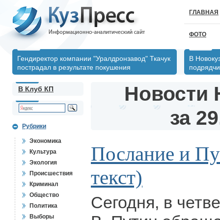
ГЛАВНАЯ
ФОТО
Гендиректор компании "Уралдронзавод" Ткачук
В Новокуз
пострадал в результате покушения
подрядчи
Новости 
В Клуб КП
за 29
Рубрики
Экономика
Послание и Пу
Культура
Экология
текст)
Происшествия
Криминал
Общество
Сегодня, в четв
Политика
Выборы