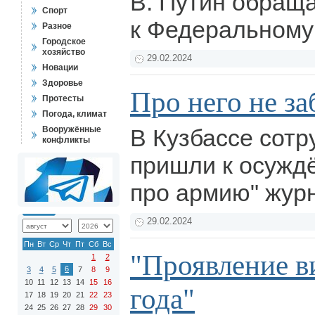
В. Путин обращ
Спорт
к Федеральному
Разное
Городское
хозяйство
29.02.2024
Новации
Здоровье
Про него не за
Протесты
Погода, климат
Вооружённые
В Кузбассе сотр
конфликты
пришли к осужд
про армию" жур
29.02.2024
Пн
Вт
Ср
Чт
Пт
Сб
Вс
"Проявление в
1
2
6
3
4
5
7
8
9
10
11
12
13
14
15
16
года"
17
18
19
20
21
22
23
24
25
26
27
28
29
30