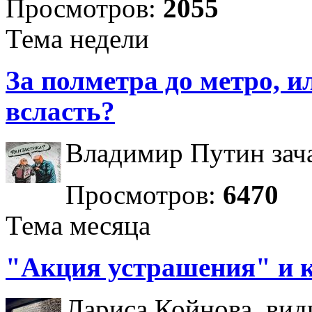
Просмотров:
2055
Тема недели
За полметра до метро, ил
всласть?
Владимир Путин зача
Просмотров:
6470
Тема месяца
"Акция устрашения" и 
Лариса Койнова, вид