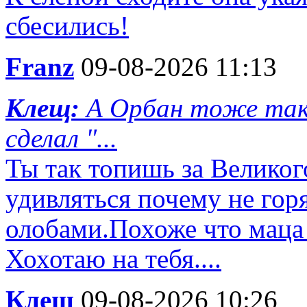
сбесились!
Franz
09-08-2026 11:13
Клещ:
А Орбан тоже так 
сделал "...
Ты так топишь за Великог
удивляться почему не гор
олобами.Похоже что маца 
Хохотаю на тебя....
Клещ
09-08-2026 10:26