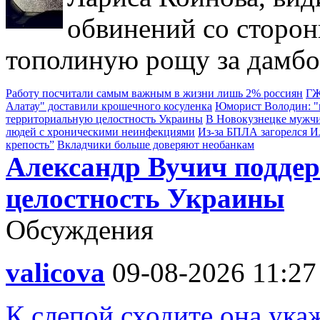
обвинений со сторон
тополиную рощу за дамбо
Работу посчитали самым важным в жизни лишь 2% россиян
ГЖ
Алатау" доставили крошечного косуленка
Юморист Володин: "в
территориальную целостность Украины
В Новокузнецке мужчи
людей с хроническими неинфекциями
Из-за БПЛА загорелся 
крепость”
Вкладчики больше доверяют необанкам
Александр Вучич подде
целостность Украины
Обсуждения
valicova
09-08-2026 11:27
К слепой сходите она укаж