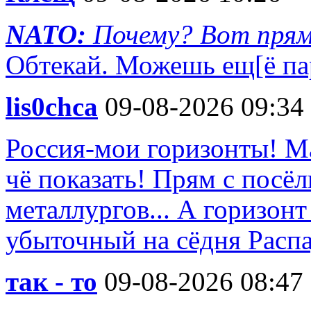
NATO:
Почему? Вот прямо
Обтекай. Можешь ещ[ё пар
lis0chca
09-08-2026 09:34
Россия-мои горизонты! Ма
чё показать! Прям с посё
металлургов... А горизон
убыточный на сёдня Распа
так - то
09-08-2026 08:47