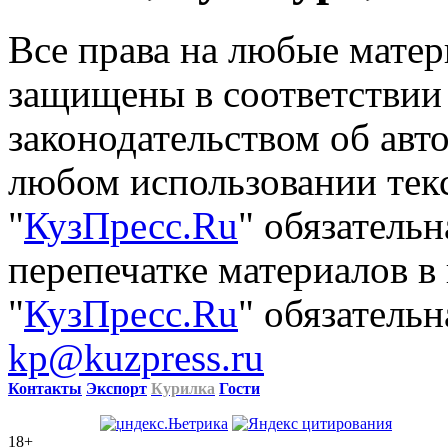
Все права на любые матер
защищены в соответствии
законодательством об авт
любом использовании тек
"
КузПресс.Ru
" обязатель
перепечатке материалов в
"
КузПресс.Ru
" обязательн
kp@kuzpress.ru
Контакты
Экспорт
Курилка
Гости
18+