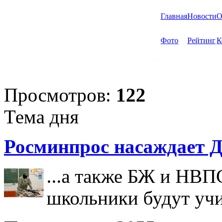
Главная
Новости
О
Фото
Рейтинг
К
Просмотров:
122
Тема дня
Росминпрос насаждает Д
...а также БЖ и НВП
школьники будут учи