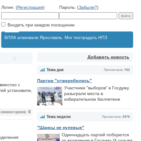
Логин: (
Регистрация
)
Пароль: (
Забыли?
)
Входить при каждом посещении
БПЛА атаковали Ярославль. Мог пострадать НПЗ
Добавить новость
Тема дня
Просмотров:
762
Партии "отжеребились"
вместно с
Участники "выборов" в Госдуму
ий установили,
разыграли места в
избирательном бюллетене
омментариев:
0
Тема недели
Просмотров:
2976
"Шансы не нулевые"
Одиннадцать партий поборются
ределения
за вхождение в Госдуму IX созыва