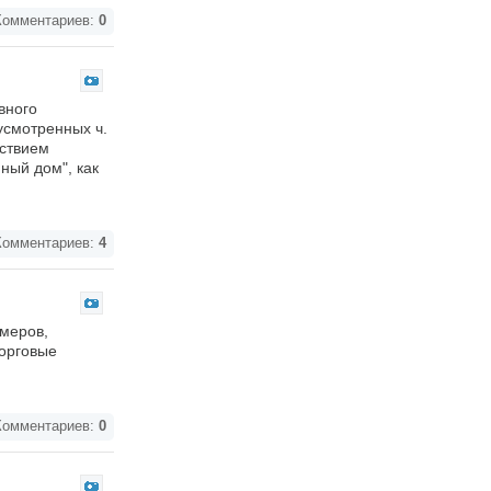
омментариев:
0
вного
усмотренных ч.
дствием
нный дом", как
омментариев:
4
рмеров,
торговые
омментариев:
0