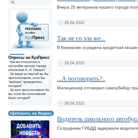
31
Вчера 25 ветеранов нашего города пол
29.04.2010
Так не со зла же...
В Кемерове осуждена кредитная моше
Опросы на КузПресс
Как вы относитесь к
29.04.2010
застройке центра города
объектами А. Н. Говора?
За какую из партий вы бы
...А поговорить?..
проголосовали, если бы
"выборы" проводились
сегодня?
Милиционер отговорил самоубийцу пры
За кого проголосовали бы
вы, если бы голосование
было сегодня?
...
29.04.2010
Водитель школьного автобуса
Сотрудники ГИБДД задержали водителя 