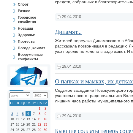
средств, собранных в благотворительн
Спорт
Разное
29.04.2010
Городское
хозяйство
Новации
Динамят...
Здоровье
Жителей переулка Динамовского в Абаше
Протесты
рассказала позвонившая в редакцию Люб
Погода, климат
уже неделю по колено в воде живет. И 
Вооружённые
конфликты
29.04.2010
О папках и мамках, их детках
Седьмое заседание Новокузнецкого гор
участием нового градоначальника Валер
лишним часа работы муниципального па
Пн
Вт
Ср
Чт
Пт
Сб
Вс
1
2
6
3
4
5
7
8
9
29.04.2010
10
11
12
13
14
15
16
17
18
19
20
21
22
23
Бывшие солдаты теперь сосе
24
25
26
27
28
29
30