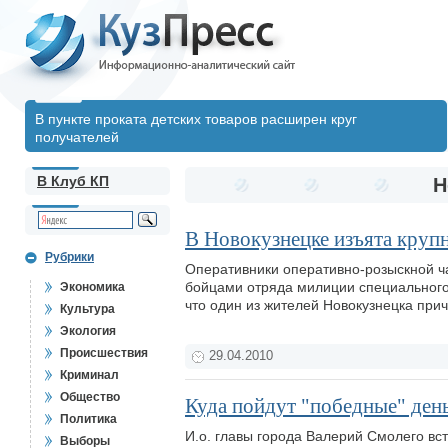
В пункте проката детских товаров расширен круг
получателей
В Клуб КП
Н
В Новокузнецке изъята крупн
Рубрики
Оперативники оперативно-розыскной ча
бойцами отряда милиции специального
Экономика
что один из жителей Новокузнецка прич
Культура
Экология
Происшествия
29.04.2010
Криминал
Общество
Куда пойдут "победные" ден
Политика
И.о. главы города Валерий Смолего вс
Выборы