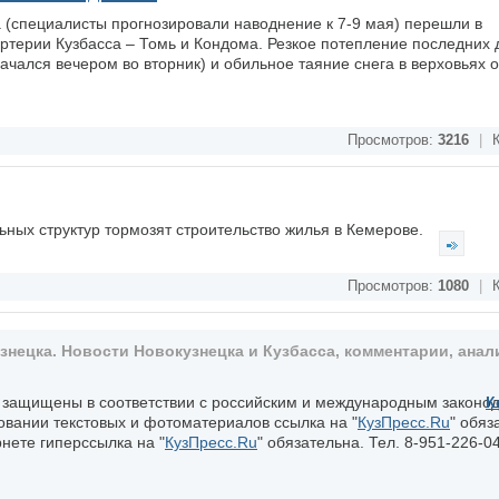
а (специалисты прогнозировали наводнение к 7-9 мая) перешли в
ртерии Кузбасса – Томь и Кондома. Резкое потепление последних 
чался вечером во вторник) и обильное таяние снега в верховьях о
Просмотров:
3216
|
К
ьных структур тормозят строительство жилья в Кемерове.
Просмотров:
1080
|
К
ецка. Новости Новокузнецка и Кузбасса, комментарии, анали
, защищены в соответствии с российским и международным законо
К
овании текстовых и фотоматериалов ссылка на "
КузПресс.Ru
" обяз
нете гиперссылка на "
КузПресс.Ru
" обязательна. Тел. 8-951-226-04