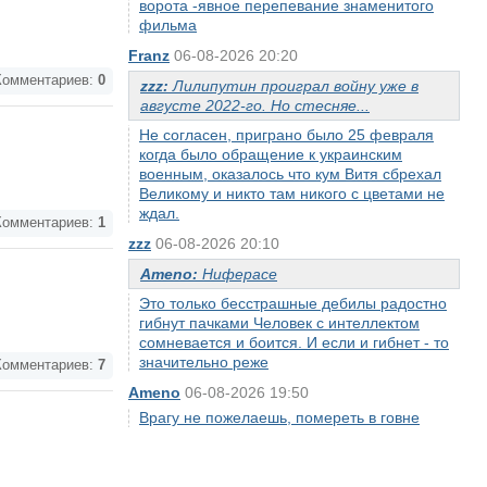
ворота -явное перепевание знаменитого
фильма
Franz
06-08-2026 20:20
омментариев:
0
zzz:
Лилипутин проиграл войну уже в
августе 2022-го. Но стесняе...
Не согласен, приграно было 25 февраля
когда было обращение к украинским
военным, оказалось что кум Витя сбрехал
Великому и никто там никого с цветами не
ждал.
омментариев:
1
zzz
06-08-2026 20:10
Ameno:
Ниферасе
Это только бесстрашные дебилы радостно
гибнут пачками Человек с интеллектом
сомневается и боится. И если и гибнет - то
значительно реже
омментариев:
7
Ameno
06-08-2026 19:50
Врагу не пожелаешь, помереть в говне