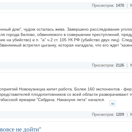
Просмотров:
1470
|
К
енный дом", чудом осталась жива. Завершено расследование уголо
ля города Белово, обвиняемого в совершении преступлений, пред
ение на убийство) и п. "а" ч.2 ст. 105 УК РФ (убийство двух лиц). Сле
бвиняемый встретил цыганку, которая нагадала, что его ждет "казе
Просмотров:
2126
|
К
приятий Новокузнецка кипит работа. Более 160 экспонентов - фе
представителей плодопитомников со всей области разворачивают 
узбасской ярмарки "Сибдача. Накануне лета" начался.
Просмотров:
1209
|
К
 вовсе не дойти"