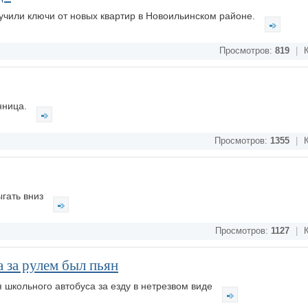
учили ключи от новых квартир в Новоильинском районе.
Просмотров:
819
|
К
нница.
Просмотров:
1355
|
К
гать вниз
Просмотров:
1127
|
К
 за рулем был пьян
школьного автобуса за езду в нетрезвом виде