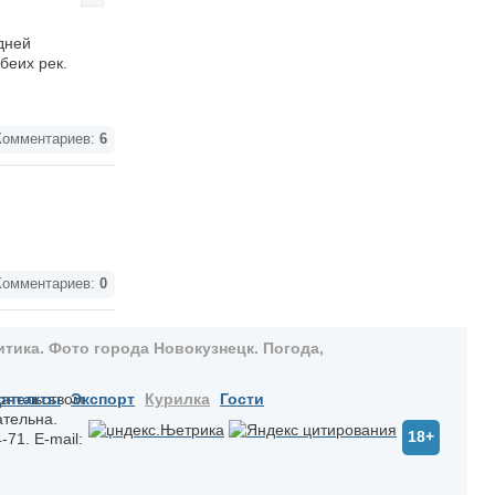
дней
беих рек.
омментариев:
6
омментариев:
0
тика. Фото города Новокузнецк. Погода,
дательством
онтакты
Экспорт
Курилка
Гости
ательна.
18+
-71. E-mail: