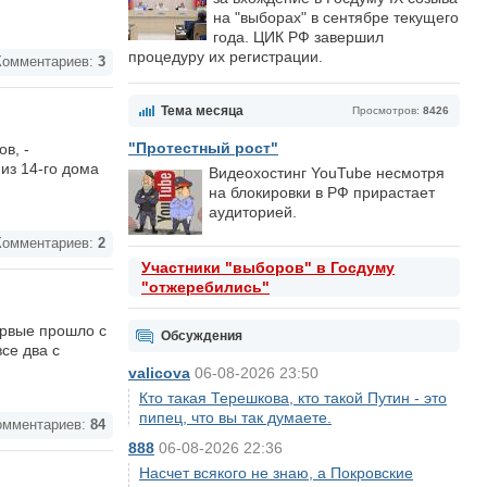
на "выборах" в сентябре текущего
года. ЦИК РФ завершил
процедуру их регистрации.
омментариев:
3
Тема месяца
Просмотров:
8426
"Протестный рост"
в, -
из 14-го дома
Видеохостинг YouTube несмотря
на блокировки в РФ прирастает
аудиторией.
омментариев:
2
Участники "выборов" в Госдуму
"отжеребились"
ервые прошло с
Обсуждения
се два с
valicova
06-08-2026 23:50
Кто такая Терешкова, кто такой Путин - это
пипец, что вы так думаете.
мментариев:
84
888
06-08-2026 22:36
Насчет всякого не знаю, а Покровские