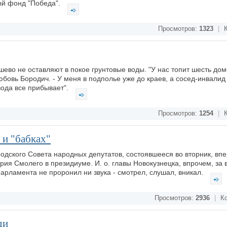
ый фонд "Победа".
Просмотров:
1323
|
К
во не оставляют в покое грунтовые воды. "У нас топит шесть домо
овь Бородич. - У меня в подполье уже до краев, а сосед-инвалид 
вода все прибывает".
Просмотров:
1254
|
К
 и "бабках"
одского Совета народных депутатов, состоявшееся во вторник, вп
ия Смолего в президиуме. И. о. главы Новокузнецка, впрочем, за в
рламента не проронил ни звука - смотрел, слушал, вникал.
Просмотров:
2936
|
Ко
ди