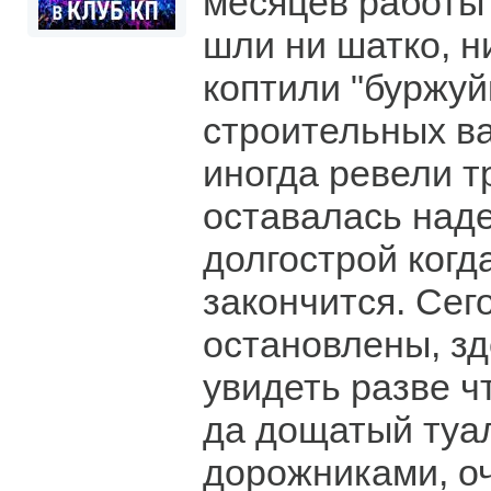
месяцев работы 
шли ни шатко, н
коптили "буржуй
строительных ва
иногда ревели т
оставалась наде
долгострой когд
закончится. Сег
остановлены, з
увидеть разве ч
да дощатый туа
дорожниками, оч