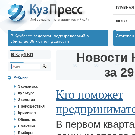
ГЛАВНАЯ
ФОТО
В Кузбассе задержан подозреваемый в
Атакован
убийстве 35-летней давности
Новости 
В Клуб КП
за 29
Рубрики
Экономика
Кто поможет
Культура
Экология
предпринимат
Происшествия
Криминал
Общество
В первом квартал
Политика
Выборы