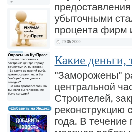
31
предоставления 
убыточными ста
процента фирм 
29.05.2009
Опросы на КузПресс
Какие деньги, 
Как вы относитесь к
застройке центра города
объектами А. Н. Говора?
За какую из партий вы бы
"Заморожены" р
проголосовали, если бы
"выборы" проводились
сегодня?
центральной час
За кого проголосовали бы
вы, если бы голосование
было сегодня?
Строителей, зак
...
реконструкцию с
года. В течение