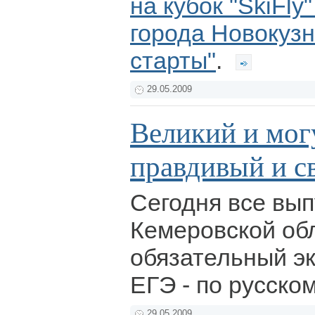
на кубок "SkiFl
города Новокуз
старты"
.
29.05.2009
Великий и мог
правдивый и 
Сегодня все вып
Кемеровской об
обязательный э
ЕГЭ - по русско
29.05.2009