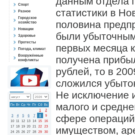
данным отдела 
Спорт
статистики в Но
Разное
Городское
половина предп
хозяйство
Новации
были убыточным
Здоровье
Протесты
первых месяца 
Погода, климат
Вооружённые
получена прибы
конфликты
рублей, то в 200
сложился убыток
Не исключение 
малого и средне
Пн
Вт
Ср
Чт
Пт
Сб
Вс
1
2
сфере операций
3
4
5
6
7
8
9
10
11
12
13
14
15
16
17
18
19
20
21
22
23
имуществом, ар
24
25
26
27
28
29
30