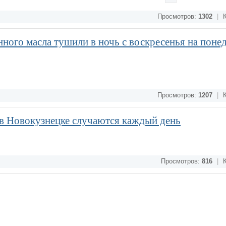
Просмотров:
1302
|
К
ного масла тушили в ночь с воскресенья на поне
Просмотров:
1207
|
К
в Новокузнецке случаются каждый день
Просмотров:
816
|
К