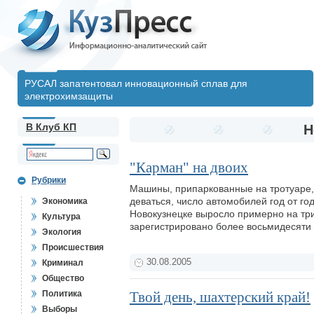
РУСАЛ запатентовал инновационный сплав для
электрохимзащиты
В Клуб КП
Н
"Карман" на двоих
Рубрики
Машины, припаркованные на тротуаре, 
деваться, число автомобилей год от го
Экономика
Новокузнецке выросло примерно на трид
Культура
зарегистрировано более восьмидесяти
Экология
Происшествия
30.08.2005
Криминал
Общество
Политика
Твой день, шахтерский край!
Выборы