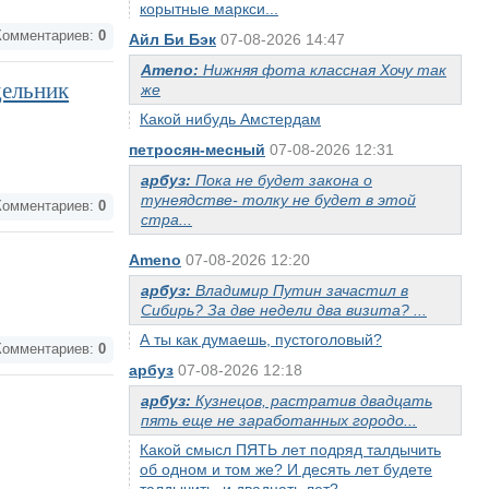
корытные маркси...
омментариев:
0
Айл Би Бэк
07-08-2026 14:47
Ameno:
Нижняя фота классная Хочу так
дельник
же
Какой нибудь Амстердам
петросян-месный
07-08-2026 12:31
арбуз:
Пока не будет закона о
тунеядстве- толку не будет в этой
омментариев:
0
стра...
Ameno
07-08-2026 12:20
арбуз:
Владимир Путин зачастил в
Сибирь? За две недели два визита? ...
А ты как думаешь, пустоголовый?
омментариев:
0
арбуз
07-08-2026 12:18
арбуз:
Кузнецов, растратив двадцать
пять еще не заработанных городо...
Какой смысл ПЯТЬ лет подряд талдычить
об одном и том же? И десять лет будете