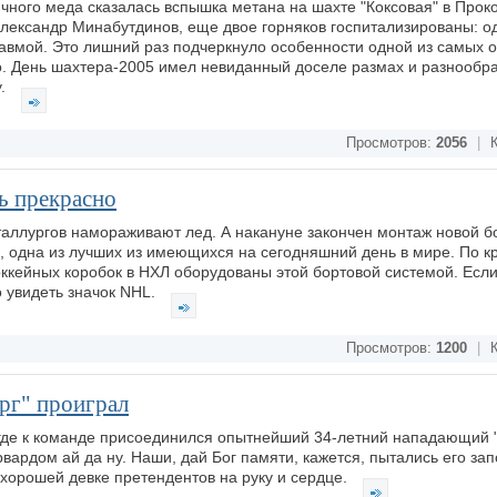
ичного меда сказалась вспышка метана на шахте "Коксовая" в Прок
 Александр Минабутдинов, еще двое горняков госпитализированы: о
равмой. Это лишний раз подчеркнуло особенности одной из самых 
о. День шахтера-2005 имел невиданный доселе размах и разнообр
у.
Просмотров:
2056
|
К
ь прекрасно
таллургов намораживают лед. А накануне закончен монтаж новой б
ы, одна из лучших из имеющихся на сегодняшний день в мире. По 
ккейных коробок в НХЛ оборудованы этой бортовой системой. Есл
о увидеть значок NHL.
Просмотров:
1200
|
К
рг" проиграл
 где к команде присоединился опытнейший 34-летний нападающий 
вардом ай да ну. Наши, дай Бог памяти, кажется, пытались его зап
 хорошей девке претендентов на руку и сердце.