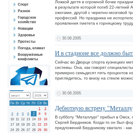
Ложкой дегтя в огромной бочке праздн
Спорт
в результате которой погиб 22-летний
Разное
ожогами, другой с черепно-мозговой т
Городское
профессий. Но праздника не испортил
хозяйство
проявления пиетета к горняцкому труд
Новации
Здоровье
30.08.2005
Протесты
Погода, климат
И в стадионе все должно быт
Вооружённые
конфликты
Сейчас во Дворце спорта кузнецких ме
системы. Она, как говорят специалист
примерно семьдесят пять процентов хо
приглядитесь, то внизу на стекле можн
30.08.2005
Пн
Вт
Ср
Чт
Пт
Сб
Вс
Дебютную встречу "Металлу
1
2
7
3
4
5
6
8
9
В субботу "Металлург" прибыл в Омск,
10
11
12
13
14
15
16
Сергей Бердников. Когда-то он был фор
17
18
19
20
21
22
23
предложений Бердникову хватало - как
24
25
26
27
28
29
30