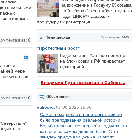
опьевске,
за вхождение в Госдуму IX созыва
дин с сильными
на "выборах" в сентябре текущего
опасных
года. ЦИК РФ завершил
азие в формах
процедуру их регистрации.
Тема месяца
Просмотров:
8449
омментариев:
0
"Протестный рост"
Видеохостинг YouTube несмотря
на блокировки в РФ прирастает
ортовой
аудиторией.
крайней мере
и внимательно
Владимир Путин зачастил в Сибирь...
Обсуждения
омментариев:
0
valicova
07-08-2026 16:50
Самое позорное в стране Советской не
было преподавания реальной истории.
"Северстали"
Борьба классов все под себя подмяла, но
олучить, но
которой на самом деле не было. Этот
звиздеж придумали уже наши около