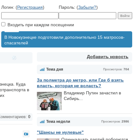
Логин: (
Регистрация
)
Пароль: (
Забыли?
)
Входить при каждом посещении
В Новокузнецке подготовили дополнительно 15 матросов-
спасателей
Добавить новость
Тема дня
Просмотров:
704
За полметра до метро, или Где б взять
знецка. Куда
власть, которая не всласть?
тотранспорта в
Владимир Путин зачастил в
их
Сибирь...
омментариев:
0
Тема недели
Просмотров:
2986
"Шансы не нулевые"
Одиннадцать партий поборются