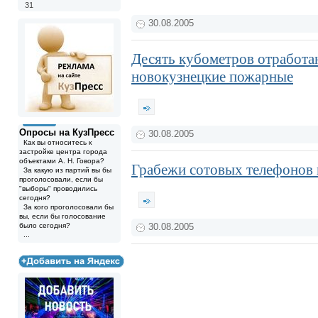
31
30.08.2005
Десять кубометров отработан
новокузнецкие пожарные
Опросы на КузПресс
30.08.2005
Как вы относитесь к
застройке центра города
объектами А. Н. Говора?
Грабежи сотовых телефонов 
За какую из партий вы бы
проголосовали, если бы
"выборы" проводились
сегодня?
За кого проголосовали бы
вы, если бы голосование
было сегодня?
30.08.2005
...