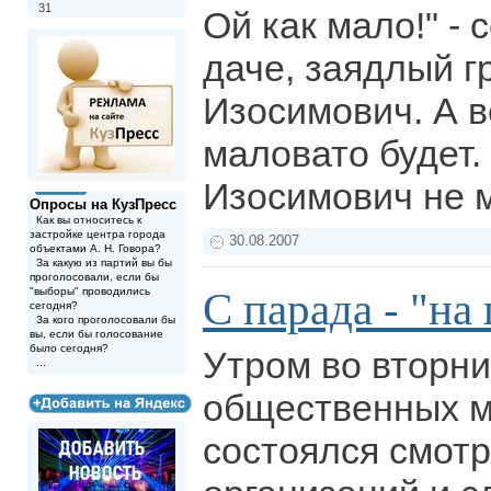
31
Ой как мало!" - 
даче, заядлый г
Изосимович. А в
маловато будет.
Изосимович не 
Опросы на КузПресс
Как вы относитесь к
застройке центра города
30.08.2007
объектами А. Н. Говора?
За какую из партий вы бы
проголосовали, если бы
С парада - "на
"выборы" проводились
сегодня?
За кого проголосовали бы
вы, если бы голосование
было сегодня?
Утром во вторн
...
общественных 
состоялся смотр