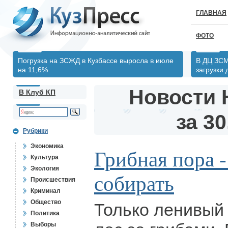
ГЛАВНАЯ
ФОТО
Погрузка на ЗСЖД в Кузбассе выросла в июле
В ДЦ ЗСМ
на 11,6%
загрузки
Новости 
В Клуб КП
за 30
Рубрики
Экономика
Грибная пора -
Культура
Экология
собирать
Происшествия
Криминал
Общество
Только ленивый 
Политика
Выборы