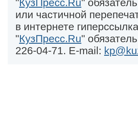
"
КузПресс.Ru
" обязател
или частичной перепеча
в интернете гиперссылка
"
КузПресс.Ru
" обязатель
226-04-71. E-mail:
kp@kuz