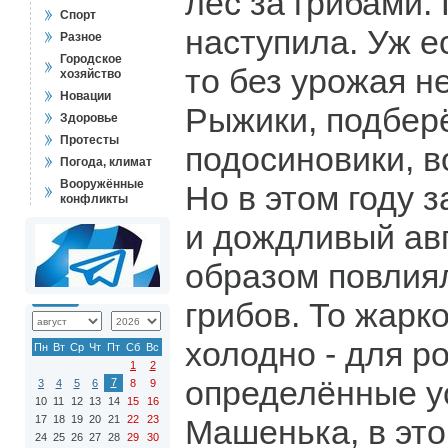
лес за грибами.
Спорт
наступила. Уж е
Разное
Городское
то без урожая н
хозяйство
Новации
Рыжики, подбер
Здоровье
Протесты
подосиновики, в
Погода, климат
Вооружённые
Но в этом году 
конфликты
и дождливый ав
образом повлия
грибов. То жарко
холодно - для р
Пн
Вт
Ср
Чт
Пт
Сб
Вс
1
2
определённые у
7
3
4
5
6
8
9
10
11
12
13
14
15
16
17
18
19
20
21
22
23
Машенька, в это
24
25
26
27
28
29
30